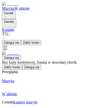
Muzyka
W sklepie
Cennik
Zasoby
Kontakt
🇵🇱
Zaloguj się
Załóż konto
Zaloguj się
Bez karty kredytowej. Anuluj w dowolnej chwili.
Załóż konto
Zaloguj się
Przeglądaj
Muzyka
W sklepie
Cennik
Katalog muzyki