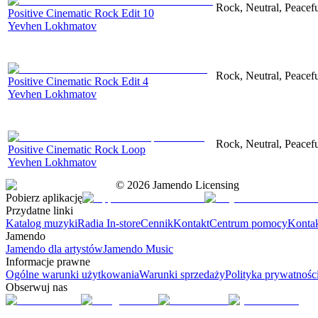
Rock, Neutral, Peacef
Positive Cinematic Rock Edit 10
Yevhen Lokhmatov
Rock, Neutral, Peacef
Positive Cinematic Rock Edit 4
Yevhen Lokhmatov
Rock, Neutral, Peacef
Positive Cinematic Rock Loop
Yevhen Lokhmatov
©
2026
Jamendo Licensing
Pobierz aplikację
Przydatne linki
Katalog muzyki
Radia In-store
Cennik
Kontakt
Centrum pomocy
Konta
Jamendo
Jamendo dla artystów
Jamendo Music
Informacje prawne
Ogólne warunki użytkowania
Warunki sprzedaży
Polityka prywatnośc
Obserwuj nas