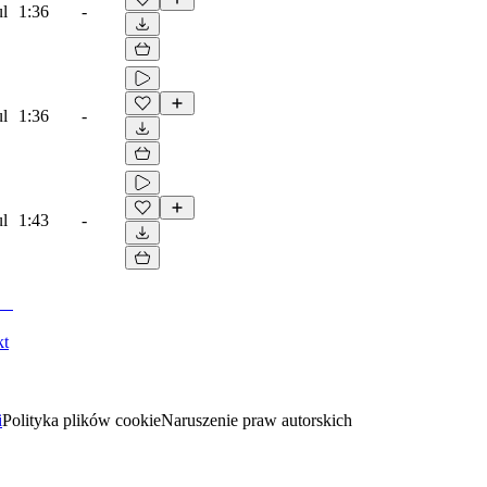
ul
1:36
-
ul
1:36
-
ul
1:43
-
kt
i
Polityka plików cookie
Naruszenie praw autorskich