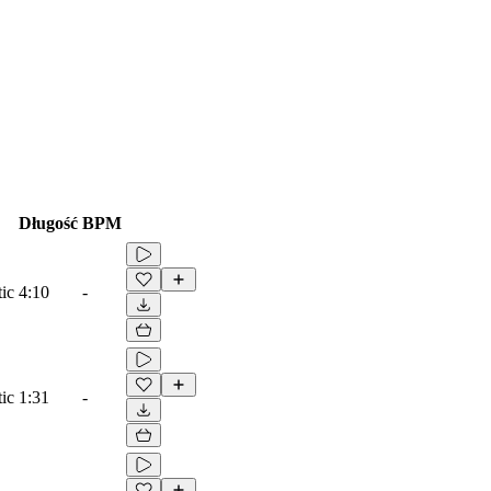
Długość
BPM
ic
4:10
-
ic
1:31
-