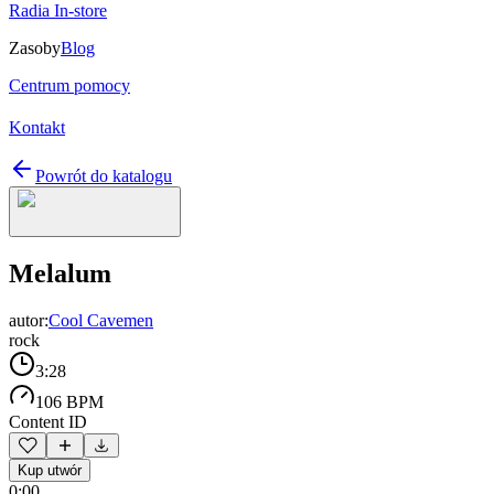
Radia In-store
Zasoby
Blog
Centrum pomocy
Kontakt
Powrót do katalogu
Melalum
autor:
Cool Cavemen
rock
3:28
106 BPM
Content ID
Kup utwór
0:00