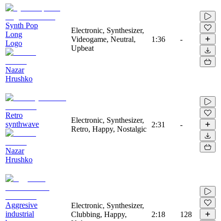
Synth Pop
Electronic, Synthesizer,
Long
Videogame, Neutral,
1:36
-
Logo
Upbeat
Nazar
Hrushko
Retro
Electronic, Synthesizer,
synthwave
2:31
-
Retro, Happy, Nostalgic
Nazar
Hrushko
Aggresive
Electronic, Synthesizer,
industrial
Clubbing, Happy,
2:18
128