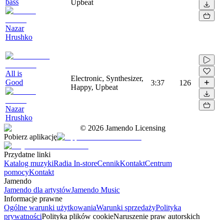
bass
Upbeat
Nazar
Hrushko
All is
Electronic, Synthesizer,
Good
3:37
126
Happy, Upbeat
Nazar
Hrushko
©
2026
Jamendo Licensing
Pobierz aplikację
Przydatne linki
Katalog muzyki
Radia In-store
Cennik
Kontakt
Centrum
pomocy
Kontakt
Jamendo
Jamendo dla artystów
Jamendo Music
Informacje prawne
Ogólne warunki użytkowania
Warunki sprzedaży
Polityka
prywatności
Polityka plików cookie
Naruszenie praw autorskich