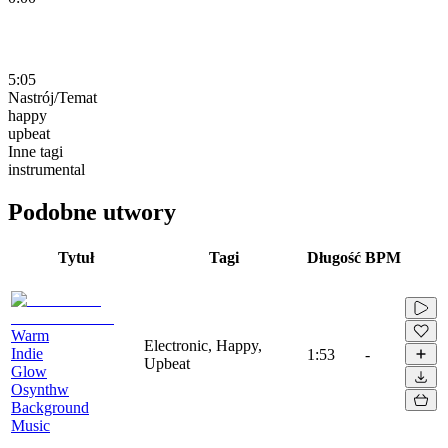
5:05
Nastrój/Temat
happy
upbeat
Inne tagi
instrumental
Podobne utwory
Tytuł
Tagi
Długość
BPM
Warm
Electronic, Happy,
Indie
1:53
-
Upbeat
Glow
Osynthw
Background
Music