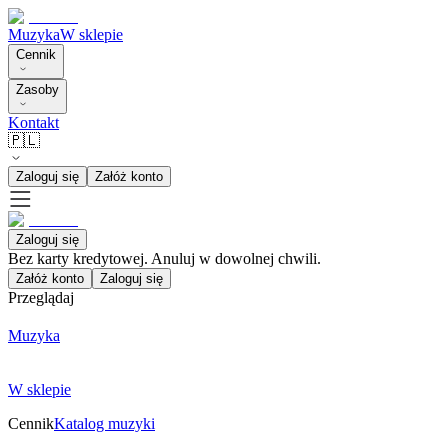
Muzyka
W sklepie
Cennik
Zasoby
Kontakt
🇵🇱
Zaloguj się
Załóż konto
Zaloguj się
Bez karty kredytowej. Anuluj w dowolnej chwili.
Załóż konto
Zaloguj się
Przeglądaj
Muzyka
W sklepie
Cennik
Katalog muzyki