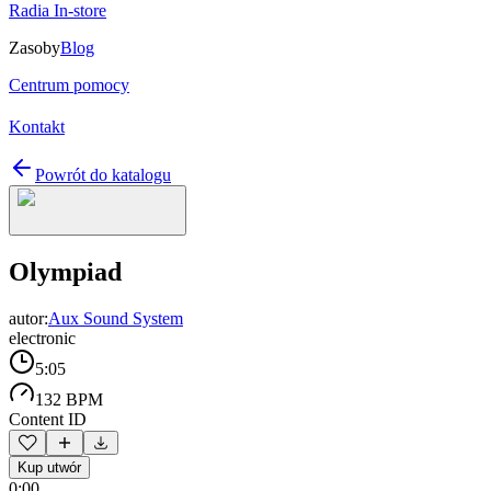
Radia In-store
Zasoby
Blog
Centrum pomocy
Kontakt
Powrót do katalogu
Olympiad
autor:
Aux Sound System
electronic
5:05
132 BPM
Content ID
Kup utwór
0:00