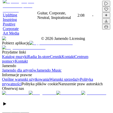
Guitar, Corporate,
Uplifting
2:08
-
Neutral, Inspirational
Inspiring
Positive
Corporate
Art Media
©
2026
Jamendo Licensing
Pobierz aplikację
Przydatne linki
Katalog muzyki
Radia In-store
Cennik
Kontakt
Centrum
pomocy
Kontakt
Jamendo
Jamendo dla artystów
Jamendo Music
Informacje prawne
Ogólne warunki użytkowania
Warunki sprzedaży
Polityka
prywatności
Polityka plików cookie
Naruszenie praw autorskich
Obserwuj nas