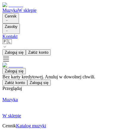
Muzyka
W sklepie
Cennik
Zasoby
Kontakt
🇵🇱
Zaloguj się
Załóż konto
Zaloguj się
Bez karty kredytowej. Anuluj w dowolnej chwili.
Załóż konto
Zaloguj się
Przeglądaj
Muzyka
W sklepie
Cennik
Katalog muzyki