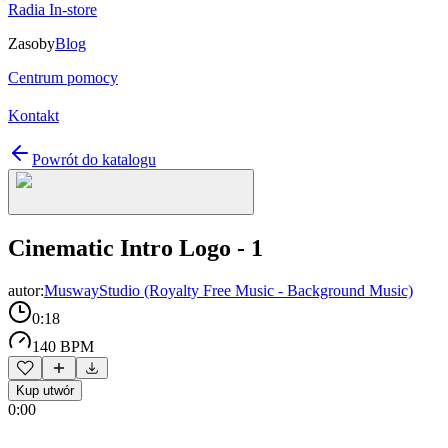
Radia In-store
Zasoby
Blog
Centrum pomocy
Kontakt
Powrót do katalogu
Cinematic Intro Logo - 1
autor:
MuswayStudio (Royalty Free Music - Background Music)
0:18
140 BPM
Kup utwór
0:00