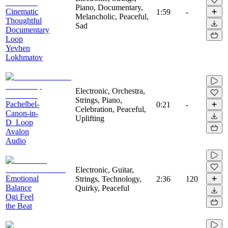
Piano, Documentary,
Cinematic
1:59
-
Melancholic, Peaceful,
Thoughtful
Sad
Documentary
Loop
Yevhen
Lokhmatov
Electronic, Orchestra,
Strings, Piano,
Pachelbel-
0:21
-
Celebration, Peaceful,
Canon-in-
Uplifting
D_Loop
Avalon
Audio
Electronic, Guitar,
Emotional
Strings, Technology,
2:36
120
Balance
Quirky, Peaceful
Ogi Feel
the Beat