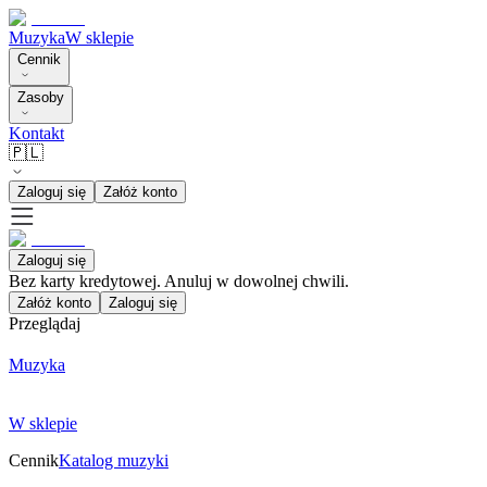
Muzyka
W sklepie
Cennik
Zasoby
Kontakt
🇵🇱
Zaloguj się
Załóż konto
Zaloguj się
Bez karty kredytowej. Anuluj w dowolnej chwili.
Załóż konto
Zaloguj się
Przeglądaj
Muzyka
W sklepie
Cennik
Katalog muzyki