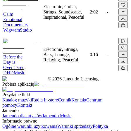
Electronic, Guitar,
Strings, Soundscape,
2:02
-
Calm
Inspirational, Peaceful
Emotional
Documentary
WigwamStudio
Electronic, Strings,
Bass, Lounge,
0:16
-
Before the
Relaxing, Peaceful
Day is
Over 17sec
DHDMusic
©
2026
Jamendo Licensing
Pobierz aplikację
Przydatne linki
Katalog muzyki
Radia In-store
Cennik
Kontakt
Centrum
pomocy
Kontakt
Jamendo
Jamendo dla artystów
Jamendo Music
Informacje prawne
Ogólne warunki użytkowania
Warunki sprzedaży
Polityka