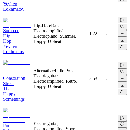
Yevhen
Lokhmatov
Hip-Hop/Rap,
Summer
Electroamplified,
1:22
-
Hip
Electricpiano, Summer,
Hop
Happy, Upbeat
Yevhen
Lokhmatov
Alternative/Indie Pop,
Electricguitar,
Consolation
2:53
-
Electroamplified, Retro,
Street
Happy, Upbeat
The
Happy
Somethings
Electricguitar,
Fun
Electroamplified, Sport,