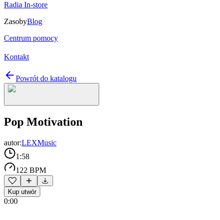
Radia In-store
Zasoby
Blog
Centrum pomocy
Kontakt
Powrót do katalogu
Pop Motivation
autor:
LEXMusic
1:58
122 BPM
Kup utwór
0:00