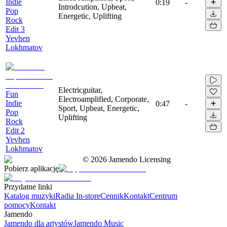
Indie
0:19
-
Introdcution, Upbeat,
Pop
Energetic, Uplifting
Rock
Edit 3
Yevhen
Lokhmatov
Electricguitar,
Fun
Electroamplified, Corporate,
Indie
0:47
-
Sport, Upbeat, Energetic,
Pop
Uplifting
Rock
Edit 2
Yevhen
Lokhmatov
©
2026
Jamendo Licensing
Pobierz aplikację
Przydatne linki
Katalog muzyki
Radia In-store
Cennik
Kontakt
Centrum
pomocy
Kontakt
Jamendo
Jamendo dla artystów
Jamendo Music