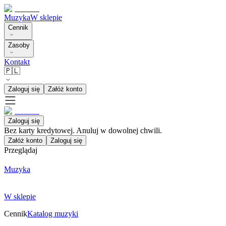
Muzyka
W sklepie
Cennik
Zasoby
Kontakt
🇵🇱
Zaloguj się
Załóż konto
Zaloguj się
Bez karty kredytowej. Anuluj w dowolnej chwili.
Załóż konto
Zaloguj się
Przeglądaj
Muzyka
W sklepie
Cennik
Katalog muzyki