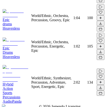
World/Ethnic, Orchestra,
1:04
100
Epic
Percussion, Groovy, Epic
drums
Heavenless
World/Ethnic, Orchestra,
Percussion, Energetic,
1:02
105
Epic
Epic
Drums
Heavenless
World/Ethnic, Synthesizer,
Percussion, Adventure,
2:02
134
Hybrid
Sport, Energetic, Epic
Action
Sports
Percussions
AudioPanda
©
2026
Jamendo Licensing