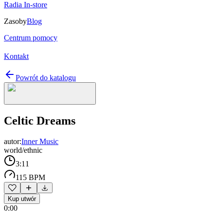
Radia In-store
Zasoby
Blog
Centrum pomocy
Kontakt
Powrót do katalogu
Celtic Dreams
autor:
Inner Music
world/ethnic
3:11
115 BPM
Kup utwór
0:00