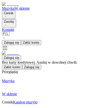
Muzyka
W sklepie
Cennik
Zasoby
Kontakt
🇵🇱
Zaloguj się
Załóż konto
Zaloguj się
Bez karty kredytowej. Anuluj w dowolnej chwili.
Załóż konto
Zaloguj się
Przeglądaj
Muzyka
W sklepie
Cennik
Katalog muzyki