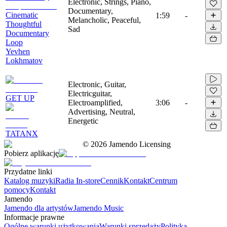
Electronic, Strings, Piano,
Documentary,
Cinematic
1:59
-
Melancholic, Peaceful,
Thoughtful
Sad
Documentary
Loop
Yevhen
Lokhmatov
Electronic, Guitar,
Electricguitar,
GET UP
Electroamplified,
3:06
-
Advertising, Neutral,
Energetic
TATANX
©
2026
Jamendo Licensing
Pobierz aplikację
Przydatne linki
Katalog muzyki
Radia In-store
Cennik
Kontakt
Centrum
pomocy
Kontakt
Jamendo
Jamendo dla artystów
Jamendo Music
Informacje prawne
Ogólne warunki użytkowania
Warunki sprzedaży
Polityka