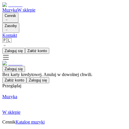
Muzyka
W sklepie
Cennik
Zasoby
Kontakt
🇵🇱
Zaloguj się
Załóż konto
Zaloguj się
Bez karty kredytowej. Anuluj w dowolnej chwili.
Załóż konto
Zaloguj się
Przeglądaj
Muzyka
W sklepie
Cennik
Katalog muzyki