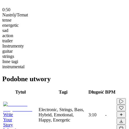
0:50
Nastrój/Temat
tense
energetic
sad
action
trailer
Instrumenty
guitar
strings
Inne tagi
instrumental
Podobne utwory
Tytuł
Tagi
Długość
BPM
Electronic, Strings, Bass,
Write
Hybrid, Emotional,
3:10
-
Your
Happy, Energetic
Story