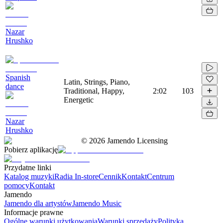
Nazar
Hrushko
Spanish
Latin, Strings, Piano,
dance
Traditional, Happy,
2:02
103
Energetic
Nazar
Hrushko
©
2026
Jamendo Licensing
Pobierz aplikację
Przydatne linki
Katalog muzyki
Radia In-store
Cennik
Kontakt
Centrum
pomocy
Kontakt
Jamendo
Jamendo dla artystów
Jamendo Music
Informacje prawne
Ogólne warunki użytkowania
Warunki sprzedaży
Polityka