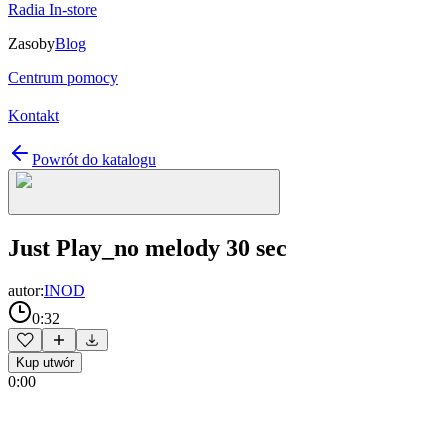
Radia In-store
Zasoby
Blog
Centrum pomocy
Kontakt
Powrót do katalogu
Just Play_no melody 30 sec
autor:
INOD
0:32
Kup utwór
0:00