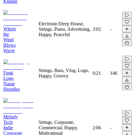
Khanal
Electronic/Deep House,
Where
Strings, Piano, Advertising,
3:02
-
the
Happy, Peaceful
Wind
Blows
Wavit
Strings, Bass, Vlog, Logo,
Funk
0:21
146
Happy, Groovy
Logo
Nazar
Hrushko
Melody
Tech
Strings, Corporate,
Indie
Commercial, Happy,
2:06
-
Corporate
Motivational