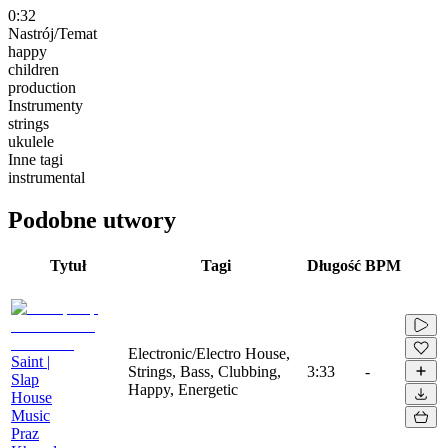
0:32
Nastrój/Temat
happy
children
production
Instrumenty
strings
ukulele
Inne tagi
instrumental
Podobne utwory
Tytuł
Tagi
Długość
BPM
Electronic/Electro House,
Saint |
Strings, Bass, Clubbing,
3:33
-
Slap
Happy, Energetic
House
Music
Praz