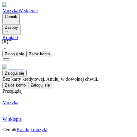
Muzyka
W sklepie
Cennik
Zasoby
Kontakt
🇵🇱
Zaloguj się
Załóż konto
Zaloguj się
Bez karty kredytowej. Anuluj w dowolnej chwili.
Załóż konto
Zaloguj się
Przeglądaj
Muzyka
W sklepie
Cennik
Katalog muzyki