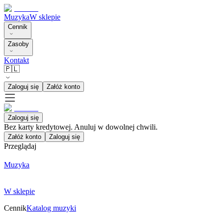
Muzyka
W sklepie
Cennik
Zasoby
Kontakt
🇵🇱
Zaloguj się
Załóż konto
Zaloguj się
Bez karty kredytowej. Anuluj w dowolnej chwili.
Załóż konto
Zaloguj się
Przeglądaj
Muzyka
W sklepie
Cennik
Katalog muzyki