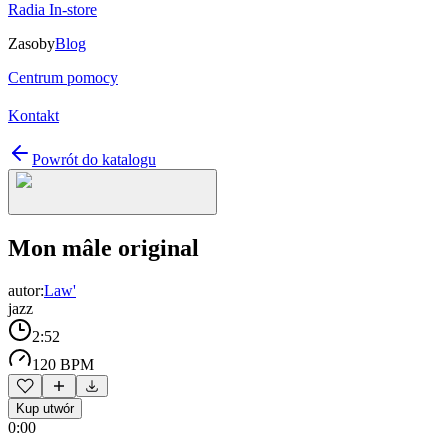
Radia In-store
Zasoby
Blog
Centrum pomocy
Kontakt
Powrót do katalogu
Mon mâle original
autor:
Law'
jazz
2:52
120 BPM
Kup utwór
0:00