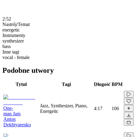
2:52
Nastrój/Temat
energetic
Instrumenty
synthesizer
bass
Inne tagi
vocal - female
Podobne utwory
Tytuł
Tagi
Długość
BPM
Jazz, Synthesizer, Piano,
One-
4:17
106
Energetic
man Jam
Anton
Dekhtyarenko