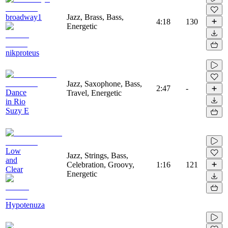
broadway1
Jazz, Brass, Bass,
4:18
130
Energetic
nikproteus
Jazz, Saxophone, Bass,
2:47
-
Dance
Travel, Energetic
in Rio
Suzy E
Low
Jazz, Strings, Bass,
and
Celebration, Groovy,
1:16
121
Clear
Energetic
Hypotenuza