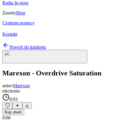
Radia In-store
Zasoby
Blog
Centrum pomocy
Kontakt
Powrót do katalogu
Marexon - Overdrive Saturation
autor:
Marexon
electronic
6:03
Kup utwór
0:00