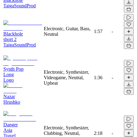
Blackhole
TaigaSoundProd
Electronic, Guitar, Bass,
1:57
-
Blackhole
Neutral
short 2
TaigaSoundProd
Synth Pop
Electronic, Synthesizer,
Long
Videogame, Neutral,
1:36
-
Logo
Upbeat
Nazar
Hrushko
Danger
Electronic, Synthesizer,
Asia
Clubbing, Neutral,
2:18
-
Travel