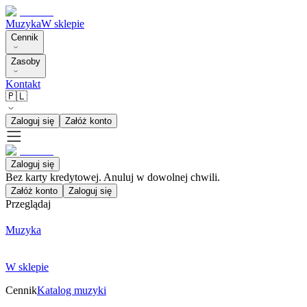
Muzyka
W sklepie
Cennik
Zasoby
Kontakt
🇵🇱
Zaloguj się
Załóż konto
Zaloguj się
Bez karty kredytowej. Anuluj w dowolnej chwili.
Załóż konto
Zaloguj się
Przeglądaj
Muzyka
W sklepie
Cennik
Katalog muzyki