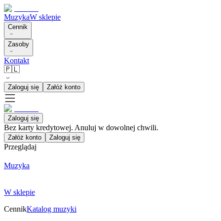
Muzyka
W sklepie
Cennik
Zasoby
Kontakt
🇵🇱
Zaloguj się
Załóż konto
Zaloguj się
Bez karty kredytowej. Anuluj w dowolnej chwili.
Załóż konto
Zaloguj się
Przeglądaj
Muzyka
W sklepie
Cennik
Katalog muzyki