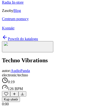
Radia In-store
Zasoby
Blog
Centrum pomocy
Kontakt
Powrót do katalogu
Techno Vibrations
autor:
AudioPanda
electronic/techno
0:19
126 BPM
Kup utwór
0:00