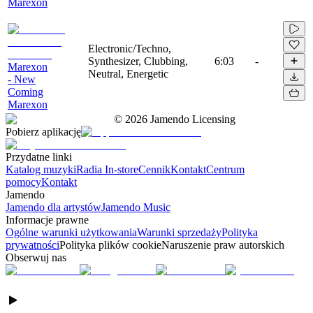
Marexon
Electronic/Techno,
Synthesizer, Clubbing,
6:03
-
Marexon
Neutral, Energetic
- New
Coming
Marexon
©
2026
Jamendo Licensing
Pobierz aplikację
Przydatne linki
Katalog muzyki
Radia In-store
Cennik
Kontakt
Centrum
pomocy
Kontakt
Jamendo
Jamendo dla artystów
Jamendo Music
Informacje prawne
Ogólne warunki użytkowania
Warunki sprzedaży
Polityka
prywatności
Polityka plików cookie
Naruszenie praw autorskich
Obserwuj nas