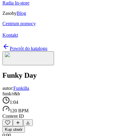
Radia In-store
Zasoby
Blog
Centrum pomocy
Kontakt
Powrót do katalogu
Funky Day
autor:
Funkilla
funk/r&b
1:04
120 BPM
Content ID
Kup utwór
0:00