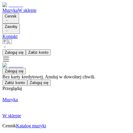
Muzyka
W sklepie
Cennik
Zasoby
Kontakt
🇵🇱
Zaloguj się
Załóż konto
Zaloguj się
Bez karty kredytowej. Anuluj w dowolnej chwili.
Załóż konto
Zaloguj się
Przeglądaj
Muzyka
W sklepie
Cennik
Katalog muzyki