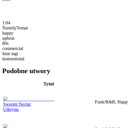
1:04
Nastrój/Temat
happy
upbeat
80s
commercial
Inne tagi
instrumental
Podobne utwory
Tytuł
Funk/R&B, Happy,
Sweeter Nectar
Utkrysta