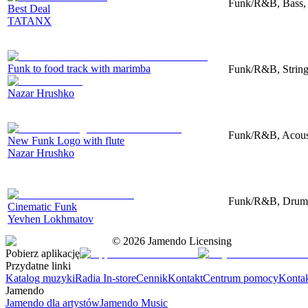
Funk/R&B, Bass,
Best Deal
TATANX
Funk to food track with marimba
Funk/R&B, String
Nazar Hrushko
Funk/R&B, Acoust
New Funk Logo with flute
Nazar Hrushko
Funk/R&B, Drums,
Cinematic Funk
Yevhen Lokhmatov
©
2026
Jamendo Licensing
Pobierz aplikację
Przydatne linki
Katalog muzyki
Radia In-store
Cennik
Kontakt
Centrum pomocy
Konta
Jamendo
Jamendo dla artystów
Jamendo Music