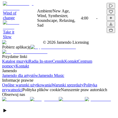
Ambient/New Age,
Wind of
Wind, Synthesizer,
change
4:00
-
Soundscape, Relaxing,
Sad
Take it
Slow
©
2026
Jamendo Licensing
Pobierz aplikację
Przydatne linki
Katalog muzyki
Radia In-store
Cennik
Kontakt
Centrum
pomocy
Kontakt
Jamendo
Jamendo dla artystów
Jamendo Music
Informacje prawne
Ogólne warunki użytkowania
Warunki sprzedaży
Polityka
prywatności
Polityka plików cookie
Naruszenie praw autorskich
Obserwuj nas