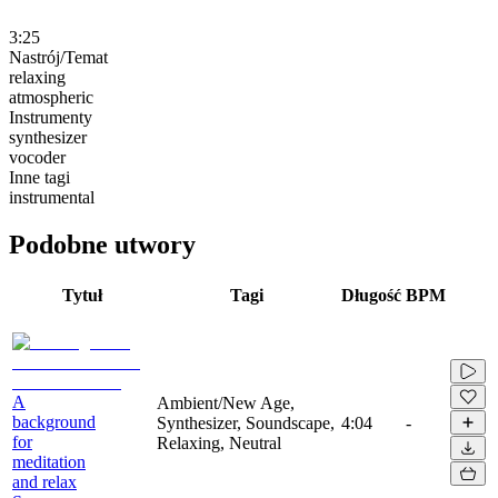
3:25
Nastrój/Temat
relaxing
atmospheric
Instrumenty
synthesizer
vocoder
Inne tagi
instrumental
Podobne utwory
Tytuł
Tagi
Długość
BPM
A
Ambient/New Age,
background
Synthesizer, Soundscape,
4:04
-
for
Relaxing, Neutral
meditation
and relax