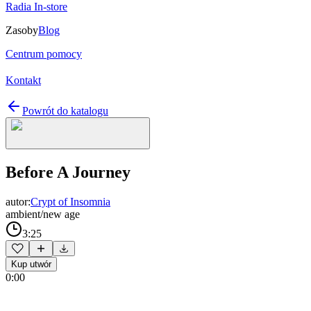
Radia In-store
Zasoby
Blog
Centrum pomocy
Kontakt
Powrót do katalogu
Before A Journey
autor:
Crypt of Insomnia
ambient/new age
3:25
Kup utwór
0:00