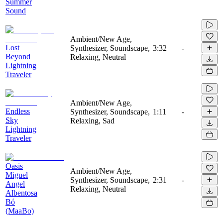
Summer
Sound
Ambient/New Age,
Lost
Synthesizer, Soundscape,
3:32
-
Beyond
Relaxing, Neutral
Lightning
Traveler
Ambient/New Age,
Endless
Synthesizer, Soundscape,
1:11
-
Sky
Relaxing, Sad
Lightning
Traveler
Oasis
Ambient/New Age,
Miguel
Synthesizer, Soundscape,
2:31
-
Angel
Relaxing, Neutral
Albentosa
Bó
(MaaBo)