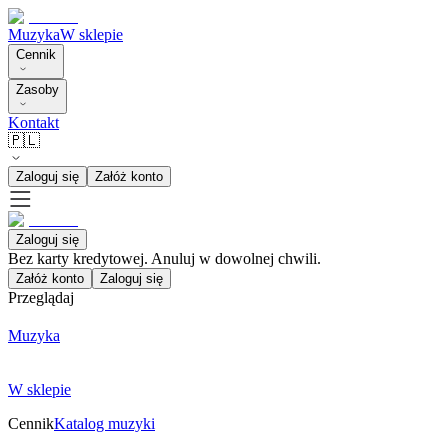
Muzyka
W sklepie
Cennik
Zasoby
Kontakt
🇵🇱
Zaloguj się
Załóż konto
Zaloguj się
Bez karty kredytowej. Anuluj w dowolnej chwili.
Załóż konto
Zaloguj się
Przeglądaj
Muzyka
W sklepie
Cennik
Katalog muzyki