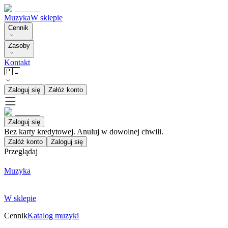
Muzyka
W sklepie
Cennik
Zasoby
Kontakt
🇵🇱
Zaloguj się
Załóż konto
Zaloguj się
Bez karty kredytowej. Anuluj w dowolnej chwili.
Załóż konto
Zaloguj się
Przeglądaj
Muzyka
W sklepie
Cennik
Katalog muzyki