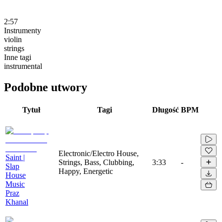
2:57
Instrumenty
violin
strings
Inne tagi
instrumental
Podobne utwory
Tytuł
Tagi
Długość
BPM
Electronic/Electro House,
Saint |
Strings, Bass, Clubbing,
3:33
-
Slap
Happy, Energetic
House
Music
Praz
Khanal