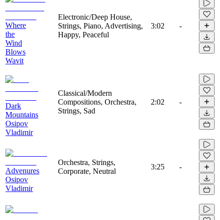
Electronic/Deep House,
Where
Strings, Piano, Advertising,
3:02
-
the
Happy, Peaceful
Wind
Blows
Wavit
Classical/Modern
Compositions, Orchestra,
2:02
-
Dark
Strings, Sad
Mountains
Osipov
Vladimir
Orchestra, Strings,
3:25
-
Advenures
Corporate, Neutral
Osipov
Vladimir