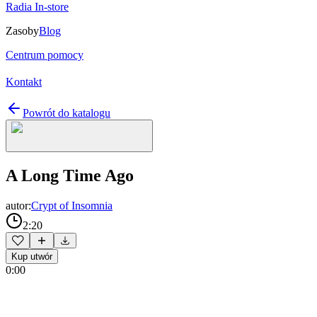
Radia In-store
Zasoby
Blog
Centrum pomocy
Kontakt
Powrót do katalogu
A Long Time Ago
autor:
Crypt of Insomnia
2:20
Kup utwór
0:00