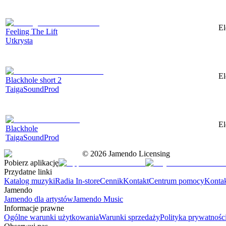
El
Feeling The Lift
Utkrysta
El
Blackhole short 2
TaigaSoundProd
El
Blackhole
TaigaSoundProd
©
2026
Jamendo Licensing
Pobierz aplikację
Przydatne linki
Katalog muzyki
Radia In-store
Cennik
Kontakt
Centrum pomocy
Konta
Jamendo
Jamendo dla artystów
Jamendo Music
Informacje prawne
Ogólne warunki użytkowania
Warunki sprzedaży
Polityka prywatnośc