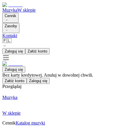
Muzyka
W sklepie
Cennik
Zasoby
Kontakt
🇵🇱
Zaloguj się
Załóż konto
Zaloguj się
Bez karty kredytowej. Anuluj w dowolnej chwili.
Załóż konto
Zaloguj się
Przeglądaj
Muzyka
W sklepie
Cennik
Katalog muzyki