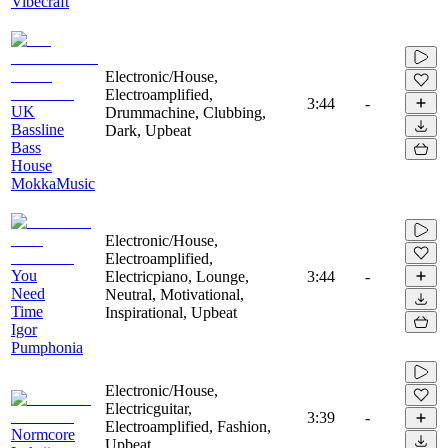
Vibecraft
Electronic/House,
Electroamplified,
3:44
-
UK
Drummachine, Clubbing,
Bassline
Dark, Upbeat
Bass
House
MokkaMusic
Electronic/House,
Electroamplified,
You
Electricpiano, Lounge,
3:44
-
Need
Neutral, Motivational,
Time
Inspirational, Upbeat
Igor
Pumphonia
Electronic/House,
Electricguitar,
3:39
-
Electroamplified, Fashion,
Normcore
Upbeat