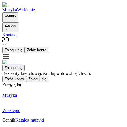
Muzyka
W sklepie
Cennik
Zasoby
Kontakt
🇵🇱
Zaloguj się
Załóż konto
Zaloguj się
Bez karty kredytowej. Anuluj w dowolnej chwili.
Załóż konto
Zaloguj się
Przeglądaj
Muzyka
W sklepie
Cennik
Katalog muzyki