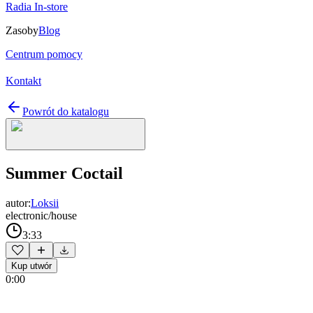
Radia In-store
Zasoby
Blog
Centrum pomocy
Kontakt
Powrót do katalogu
Summer Coctail
autor:
Loksii
electronic/house
3:33
Kup utwór
0:00