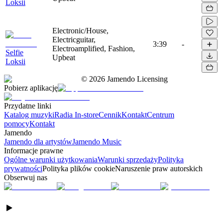
Loksii
Electronic/House,
Electricguitar,
3:39
-
Electroamplified, Fashion,
Selfie
Upbeat
Loksii
©
2026
Jamendo Licensing
Pobierz aplikację
Przydatne linki
Katalog muzyki
Radia In-store
Cennik
Kontakt
Centrum
pomocy
Kontakt
Jamendo
Jamendo dla artystów
Jamendo Music
Informacje prawne
Ogólne warunki użytkowania
Warunki sprzedaży
Polityka
prywatności
Polityka plików cookie
Naruszenie praw autorskich
Obserwuj nas