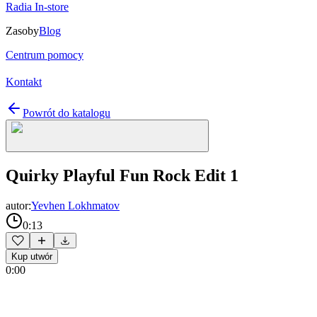
Radia In-store
Zasoby
Blog
Centrum pomocy
Kontakt
Powrót do katalogu
Quirky Playful Fun Rock Edit 1
autor:
Yevhen Lokhmatov
0:13
Kup utwór
0:00