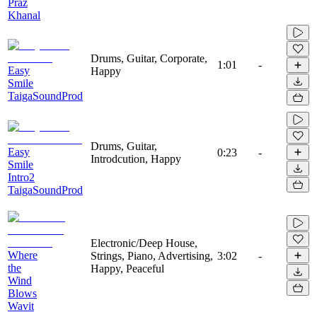
Praz
Khanal
Drums, Guitar, Corporate,
1:01
-
Easy
Happy
Smile
TaigaSoundProd
Drums, Guitar,
Easy
0:23
-
Introdcution, Happy
Smile
Intro2
TaigaSoundProd
Electronic/Deep House,
Where
Strings, Piano, Advertising,
3:02
-
the
Happy, Peaceful
Wind
Blows
Wavit