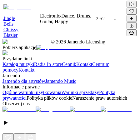
Electronic/Dance, Drums,
Jingle
2:52
-
Guitar, Happy
Bells
Chrissy
Blazier
©
2026
Jamendo Licensing
Pobierz aplikację
Przydatne linki
Katalog muzyki
Radia In-store
Cennik
Kontakt
Centrum
pomocy
Kontakt
Jamendo
Jamendo dla artystów
Jamendo Music
Informacje prawne
Ogólne warunki użytkowania
Warunki sprzedaży
Polityka
prywatności
Polityka plików cookie
Naruszenie praw autorskich
Obserwuj nas