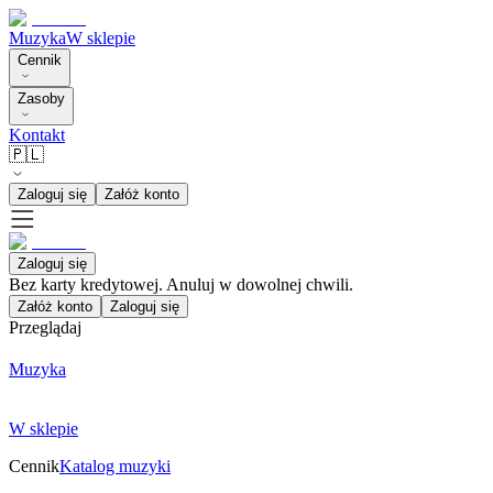
Muzyka
W sklepie
Cennik
Zasoby
Kontakt
🇵🇱
Zaloguj się
Załóż konto
Zaloguj się
Bez karty kredytowej. Anuluj w dowolnej chwili.
Załóż konto
Zaloguj się
Przeglądaj
Muzyka
W sklepie
Cennik
Katalog muzyki