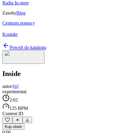
Radia In-store
Zasoby
Blog
Centrum pomocy
Kontakt
Powrót do katalogu
Inside
autor:
[n]
experimental
2:02
125 BPM
Content ID
Kup utwór
0:00