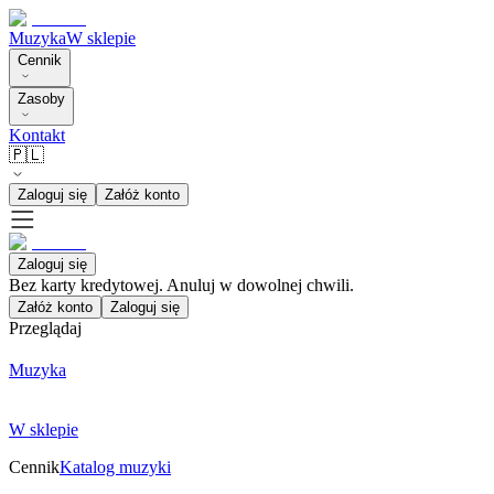
Muzyka
W sklepie
Cennik
Zasoby
Kontakt
🇵🇱
Zaloguj się
Załóż konto
Zaloguj się
Bez karty kredytowej. Anuluj w dowolnej chwili.
Załóż konto
Zaloguj się
Przeglądaj
Muzyka
W sklepie
Cennik
Katalog muzyki