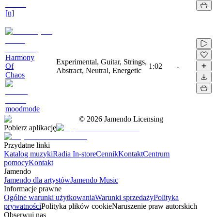
[n]
Harmony
Experimental, Guitar, Strings,
Of
1:02
-
Abstract, Neutral, Energetic
Chaos
moodmode
©
2026
Jamendo Licensing
Pobierz aplikację
Przydatne linki
Katalog muzyki
Radia In-store
Cennik
Kontakt
Centrum
pomocy
Kontakt
Jamendo
Jamendo dla artystów
Jamendo Music
Informacje prawne
Ogólne warunki użytkowania
Warunki sprzedaży
Polityka
prywatności
Polityka plików cookie
Naruszenie praw autorskich
Obserwuj nas