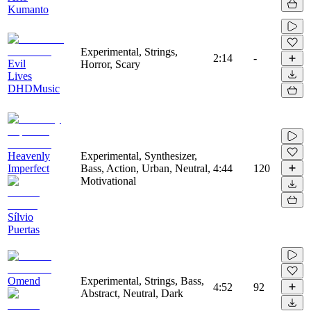
Kumanto
Experimental, Strings,
2:14
-
Evil
Horror, Scary
Lives
DHDMusic
Heavenly
Experimental, Synthesizer,
Imperfect
Bass, Action, Urban, Neutral,
4:44
120
Motivational
Sílvio
Puertas
Omend
Experimental, Strings, Bass,
4:52
92
Abstract, Neutral, Dark