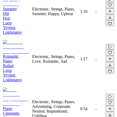
Summer
Electronic, Strings, Piano,
1:16
-
Hip
Summer, Happy, Upbeat
Hop
Loop
Yevhen
Lokhmatov
Romantic
Electronic, Strings, Piano,
1:17
-
Piano
Love, Romantic, Sad
Ballad
Loop
Yevhen
Lokhmatov
Electronic, Strings, Piano,
Advertising, Corporate,
Piano
0:54
-
Neutral, Inspirational,
Cinematic
Uplifting