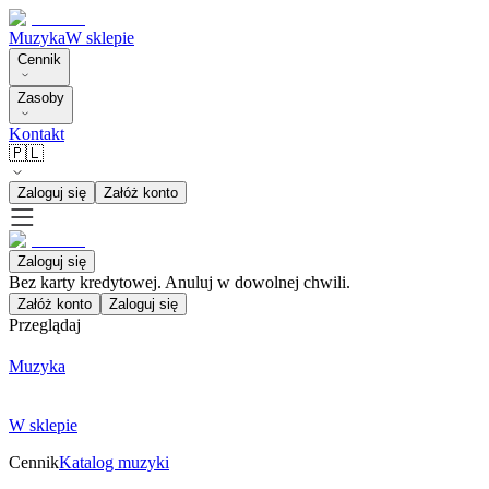
Muzyka
W sklepie
Cennik
Zasoby
Kontakt
🇵🇱
Zaloguj się
Załóż konto
Zaloguj się
Bez karty kredytowej. Anuluj w dowolnej chwili.
Załóż konto
Zaloguj się
Przeglądaj
Muzyka
W sklepie
Cennik
Katalog muzyki