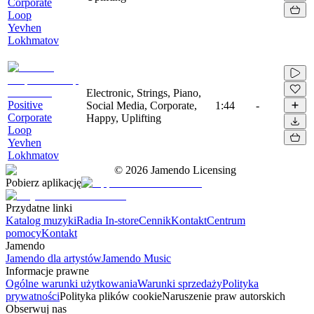
Corporate
Loop
Yevhen
Lokhmatov
Electronic, Strings, Piano,
Positive
Social Media, Corporate,
1:44
-
Corporate
Happy, Uplifting
Loop
Yevhen
Lokhmatov
©
2026
Jamendo Licensing
Pobierz aplikację
Przydatne linki
Katalog muzyki
Radia In-store
Cennik
Kontakt
Centrum
pomocy
Kontakt
Jamendo
Jamendo dla artystów
Jamendo Music
Informacje prawne
Ogólne warunki użytkowania
Warunki sprzedaży
Polityka
prywatności
Polityka plików cookie
Naruszenie praw autorskich
Obserwuj nas