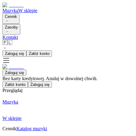
Muzyka
W sklepie
Cennik
Zasoby
Kontakt
🇵🇱
Zaloguj się
Załóż konto
Zaloguj się
Bez karty kredytowej. Anuluj w dowolnej chwili.
Załóż konto
Zaloguj się
Przeglądaj
Muzyka
W sklepie
Cennik
Katalog muzyki