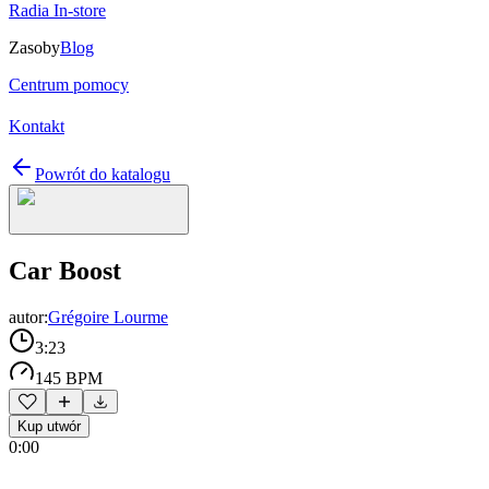
Radia In-store
Zasoby
Blog
Centrum pomocy
Kontakt
Powrót do katalogu
Car Boost
autor:
Grégoire Lourme
3:23
145 BPM
Kup utwór
0:00