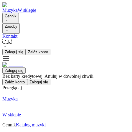
Muzyka
W sklepie
Cennik
Zasoby
Kontakt
🇵🇱
Zaloguj się
Załóż konto
Zaloguj się
Bez karty kredytowej. Anuluj w dowolnej chwili.
Załóż konto
Zaloguj się
Przeglądaj
Muzyka
W sklepie
Cennik
Katalog muzyki