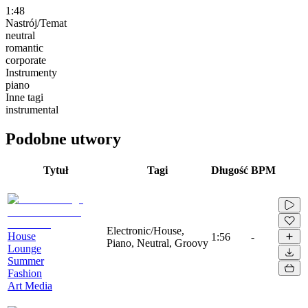
1:48
Nastrój/Temat
neutral
romantic
corporate
Instrumenty
piano
Inne tagi
instrumental
Podobne utwory
Tytuł
Tagi
Długość
BPM
Electronic/House,
House
1:56
-
Piano, Neutral, Groovy
Lounge
Summer
Fashion
Art Media