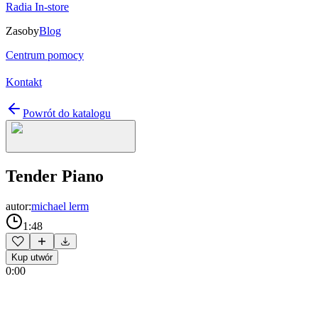
Radia In-store
Zasoby
Blog
Centrum pomocy
Kontakt
Powrót do katalogu
Tender Piano
autor:
michael lerm
1:48
Kup utwór
0:00