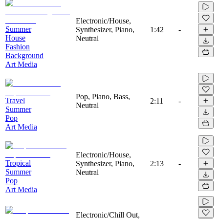
Electronic/House,
Summer
Synthesizer, Piano,
1:42
-
House
Neutral
Fashion
Background
Art Media
Pop, Piano, Bass,
Travel
2:11
-
Neutral
Summer
Pop
Art Media
Electronic/House,
Tropical
Synthesizer, Piano,
2:13
-
Summer
Neutral
Pop
Art Media
Electronic/Chill Out,