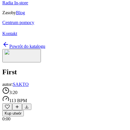
Radia In-store
Zasoby
Blog
Centrum pomocy
Kontakt
Powrót do katalogu
First
autor:
SAKTO
3:20
113 BPM
Kup utwór
0:00