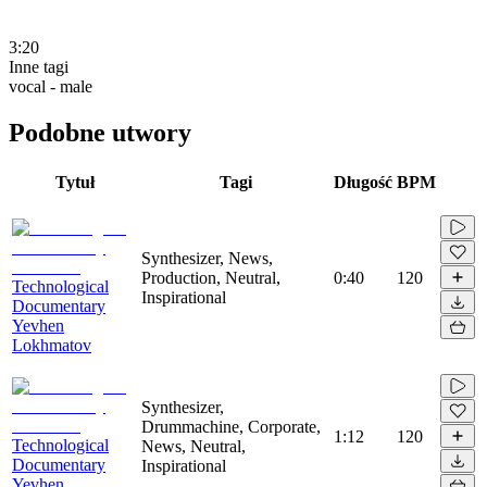
3:20
Inne tagi
vocal - male
Podobne utwory
Tytuł
Tagi
Długość
BPM
Synthesizer, News,
Production, Neutral,
0:40
120
Technological
Inspirational
Documentary
Yevhen
Lokhmatov
Synthesizer,
Drummachine, Corporate,
1:12
120
Technological
News, Neutral,
Documentary
Inspirational
Yevhen