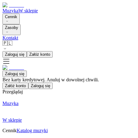
Muzyka
W sklepie
Cennik
Zasoby
Kontakt
🇵🇱
Zaloguj się
Załóż konto
Zaloguj się
Bez karty kredytowej. Anuluj w dowolnej chwili.
Załóż konto
Zaloguj się
Przeglądaj
Muzyka
W sklepie
Cennik
Katalog muzyki