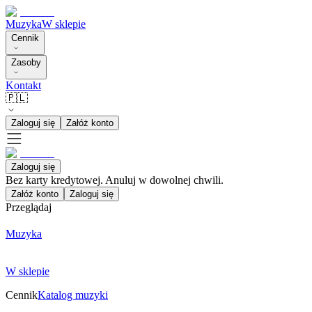
Muzyka
W sklepie
Cennik
Zasoby
Kontakt
🇵🇱
Zaloguj się
Załóż konto
Zaloguj się
Bez karty kredytowej. Anuluj w dowolnej chwili.
Załóż konto
Zaloguj się
Przeglądaj
Muzyka
W sklepie
Cennik
Katalog muzyki