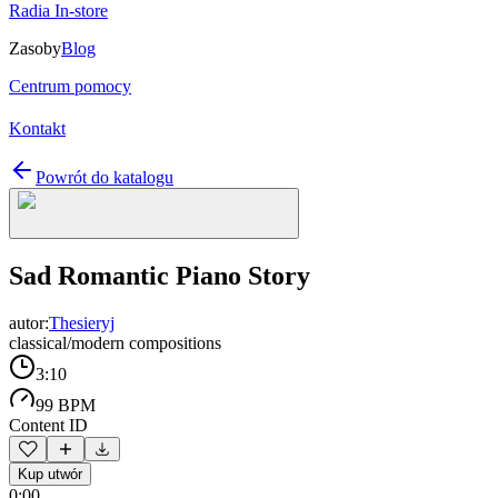
Radia In-store
Zasoby
Blog
Centrum pomocy
Kontakt
Powrót do katalogu
Sad Romantic Piano Story
autor:
Thesieryj
classical/modern compositions
3:10
99 BPM
Content ID
Kup utwór
0:00