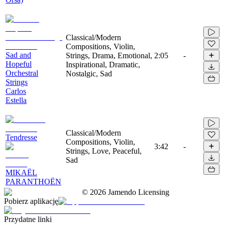
Classical/Modern
Compositions, Violin,
Sad and
Strings, Drama, Emotional,
2:05
-
Hopeful
Inspirational, Dramatic,
Orchestral
Nostalgic, Sad
Strings
Carlos
Estella
Classical/Modern
Tendresse
Compositions, Violin,
3:42
-
Strings, Love, Peaceful,
Sad
MIKAËL
PARANTHOËN
©
2026
Jamendo Licensing
Pobierz aplikację
Przydatne linki