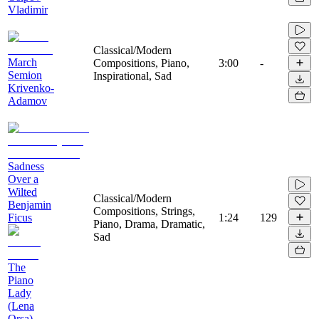
Vladimir
Classical/Modern
March
Compositions, Piano,
3:00
-
Semion
Inspirational, Sad
Krivenko-
Adamov
Sadness
Over a
Wilted
Classical/Modern
Benjamin
Compositions, Strings,
Ficus
1:24
129
Piano, Drama, Dramatic,
Sad
The
Piano
Lady
(Lena
Orsa)