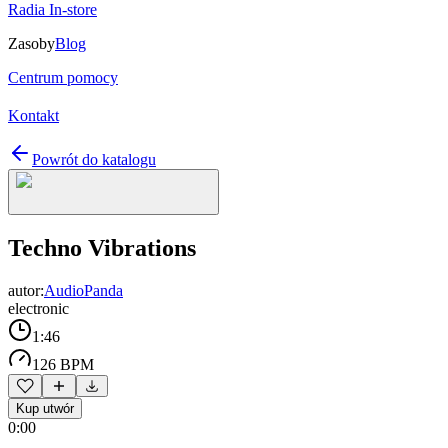
Radia In-store
Zasoby
Blog
Centrum pomocy
Kontakt
Powrót do katalogu
Techno Vibrations
autor:
AudioPanda
electronic
1:46
126 BPM
Kup utwór
0:00