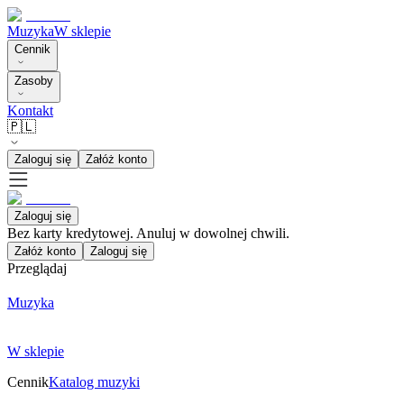
Muzyka
W sklepie
Cennik
Zasoby
Kontakt
🇵🇱
Zaloguj się
Załóż konto
Zaloguj się
Bez karty kredytowej. Anuluj w dowolnej chwili.
Załóż konto
Zaloguj się
Przeglądaj
Muzyka
W sklepie
Cennik
Katalog muzyki