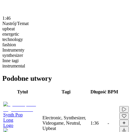
1:46
Nastrój/Temat
upbeat
energetic
technology
fashion
Instrumenty
synthesizer
Inne tagi
instrumental
Podobne utwory
Tytuł
Tagi
Długość
BPM
Synth Pop
Electronic, Synthesizer,
Long
Videogame, Neutral,
1:36
-
Logo
Upbeat