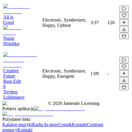
All is
Electronic, Synthesizer,
Good
3:37
126
Happy, Upbeat
Nazar
Hrushko
Creative
Electronic, Synthesizer,
1:09
-
Future
Happy, Energetic
Bass Edit
8
Yevhen
Lokhmatov
©
2026
Jamendo Licensing
Pobierz aplikację
Przydatne linki
Katalog muzyki
Radia In-store
Cennik
Kontakt
Centrum
pomocy
Kontakt