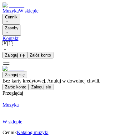
Muzyka
W sklepie
Cennik
Zasoby
Kontakt
🇵🇱
Zaloguj się
Załóż konto
Zaloguj się
Bez karty kredytowej. Anuluj w dowolnej chwili.
Załóż konto
Zaloguj się
Przeglądaj
Muzyka
W sklepie
Cennik
Katalog muzyki