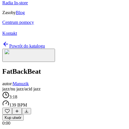
Radia In-store
Zasoby
Blog
Centrum pomocy
Kontakt
Powrót do katalogu
FatBackBeat
autor:
Manuzik
jazz/nu jazz/acid jazz
3:18
139 BPM
Kup utwór
0:00