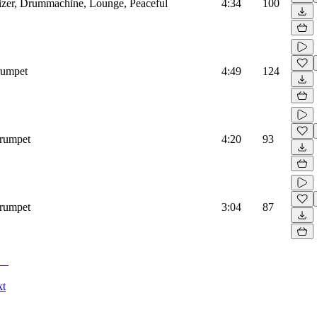
sizer, Drummachine, Lounge, Peaceful
4:34
100
rumpet
4:49
124
Trumpet
4:20
93
Trumpet
3:04
87
kt