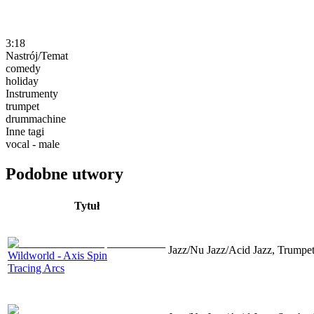
3:18
Nastrój/Temat
comedy
holiday
Instrumenty
trumpet
drummachine
Inne tagi
vocal - male
Podobne utwory
Tytuł
Jazz/Nu Jazz/Acid Jazz, Trumpet
Wildworld - Axis Spin
Tracing Arcs