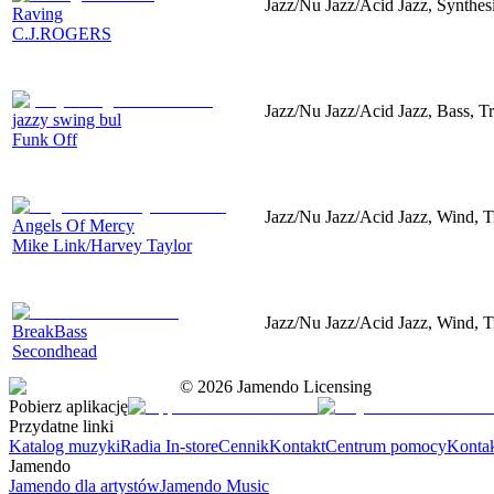
Jazz/Nu Jazz/Acid Jazz, Synthe
Raving
C.J.ROGERS
Jazz/Nu Jazz/Acid Jazz, Bass, T
jazzy swing bul
Funk Off
Jazz/Nu Jazz/Acid Jazz, Wind, 
Angels Of Mercy
Mike Link/Harvey Taylor
Jazz/Nu Jazz/Acid Jazz, Wind, 
BreakBass
Secondhead
©
2026
Jamendo Licensing
Pobierz aplikację
Przydatne linki
Katalog muzyki
Radia In-store
Cennik
Kontakt
Centrum pomocy
Konta
Jamendo
Jamendo dla artystów
Jamendo Music