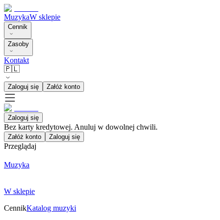
Muzyka
W sklepie
Cennik
Zasoby
Kontakt
🇵🇱
Zaloguj się
Załóż konto
Zaloguj się
Bez karty kredytowej. Anuluj w dowolnej chwili.
Załóż konto
Zaloguj się
Przeglądaj
Muzyka
W sklepie
Cennik
Katalog muzyki