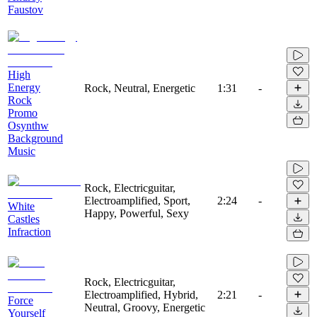
Faustov
High
Energy
Rock, Neutral, Energetic
1:31
-
Rock
Promo
Osynthw
Background
Music
Rock, Electricguitar,
Electroamplified, Sport,
2:24
-
White
Happy, Powerful, Sexy
Castles
Infraction
Rock, Electricguitar,
Electroamplified, Hybrid,
2:21
-
Force
Neutral, Groovy, Energetic
Yourself