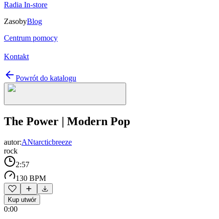
Radia In-store
Zasoby
Blog
Centrum pomocy
Kontakt
Powrót do katalogu
The Power | Modern Pop
autor:
ANtarcticbreeze
rock
2:57
130 BPM
Kup utwór
0:00