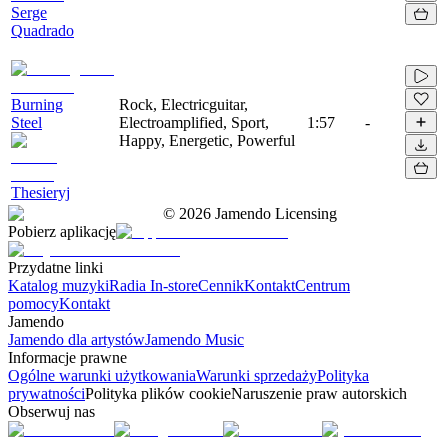
Serge
Quadrado
Burning
Rock, Electricguitar,
Steel
Electroamplified, Sport,
1:57
-
Happy, Energetic, Powerful
Thesieryj
©
2026
Jamendo Licensing
Pobierz aplikację
Przydatne linki
Katalog muzyki
Radia In-store
Cennik
Kontakt
Centrum
pomocy
Kontakt
Jamendo
Jamendo dla artystów
Jamendo Music
Informacje prawne
Ogólne warunki użytkowania
Warunki sprzedaży
Polityka
prywatności
Polityka plików cookie
Naruszenie praw autorskich
Obserwuj nas