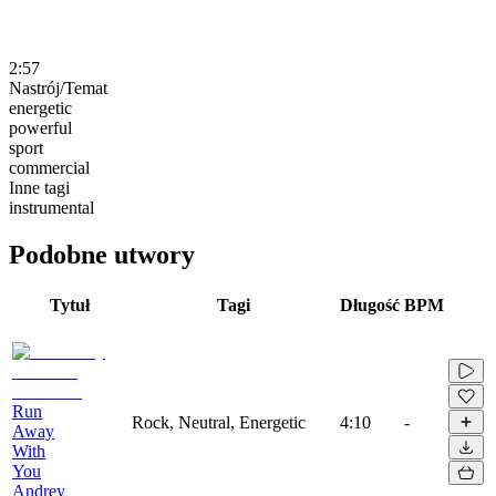
2:57
Nastrój/Temat
energetic
powerful
sport
commercial
Inne tagi
instrumental
Podobne utwory
Tytuł
Tagi
Długość
BPM
Run
Rock, Neutral, Energetic
4:10
-
Away
With
You
Andrey