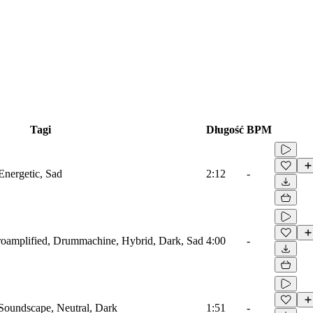
Tagi
Długość
BPM
Energetic, Sad
2:12
-
troamplified, Drummachine, Hybrid, Dark, Sad
4:00
-
 Soundscape, Neutral, Dark
1:51
-