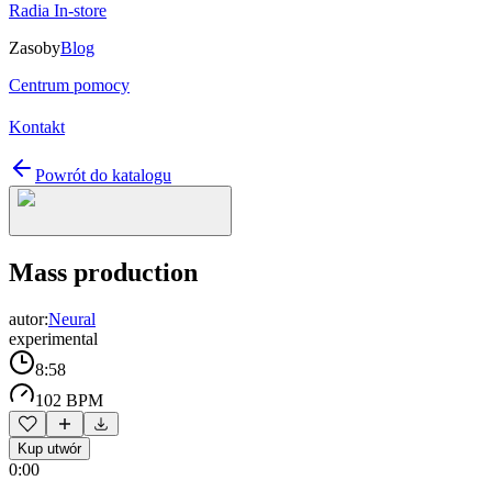
Radia In-store
Zasoby
Blog
Centrum pomocy
Kontakt
Powrót do katalogu
Mass production
autor:
Neural
experimental
8:58
102 BPM
Kup utwór
0:00