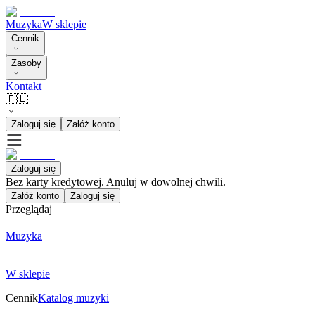
Muzyka
W sklepie
Cennik
Zasoby
Kontakt
🇵🇱
Zaloguj się
Załóż konto
Zaloguj się
Bez karty kredytowej. Anuluj w dowolnej chwili.
Załóż konto
Zaloguj się
Przeglądaj
Muzyka
W sklepie
Cennik
Katalog muzyki