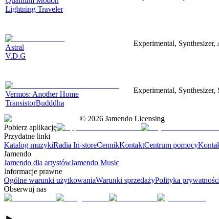
Quantum Motion
Lightning Traveler
Experimental, Synthesizer, 
Astral
V.D.G
Experimental, Synthesizer, 
Vermos: Another Home
TransistorBudddha
©
2026
Jamendo Licensing
Pobierz aplikację
Przydatne linki
Katalog muzyki
Radia In-store
Cennik
Kontakt
Centrum pomocy
Konta
Jamendo
Jamendo dla artystów
Jamendo Music
Informacje prawne
Ogólne warunki użytkowania
Warunki sprzedaży
Polityka prywatnośc
Obserwuj nas