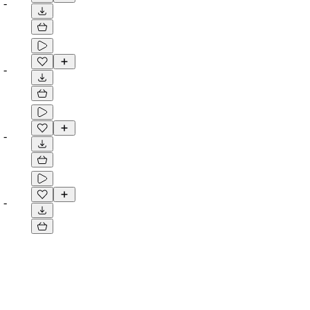
-
-
-
-