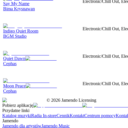
Electronic/Chill Out, El
Say My Name
Bima Krysnawan
Electronic/Chill Out, Ele
Indigo Quiet Room
BGM Studio
Electronic/Chill Out, Ele
Quiet Dawn
Cephas
Electronic/Chill Out, Ele
Moon Peace
Cephas
©
2026
Jamendo Licensing
Pobierz aplikację
Przydatne linki
Katalog muzyki
Radia In-store
Cennik
Kontakt
Centrum pomocy
Konta
Jamendo
Jamendo dla artystów
Jamendo Music