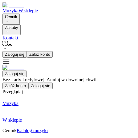
Muzyka
W sklepie
Cennik
Zasoby
Kontakt
🇵🇱
Zaloguj się
Załóż konto
Zaloguj się
Bez karty kredytowej. Anuluj w dowolnej chwili.
Załóż konto
Zaloguj się
Przeglądaj
Muzyka
W sklepie
Cennik
Katalog muzyki