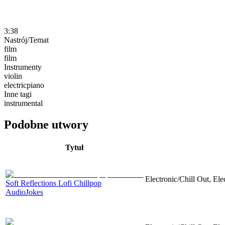
3:38
Nastrój/Temat
film
film
Instrumenty
violin
electricpiano
Inne tagi
instrumental
Podobne utwory
Tytuł
Electronic/Chill Out, Elec
Soft Reflections Lofi Chillpop
AudioJokes