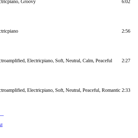
ectricpiano, Groovy
6:02
ctricpiano
2:56
ctroamplified, Electricpiano, Soft, Neutral, Calm, Peaceful
2:27
ctroamplified, Electricpiano, Soft, Neutral, Peaceful, Romantic
2:33
kt