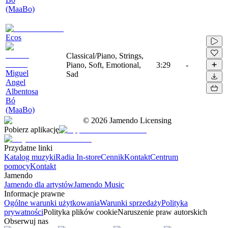
(MaaBo)
Ecos
Classical/Piano, Strings,
Piano, Soft, Emotional,
3:29
-
Miguel
Sad
Angel
Albentosa
Bó
(MaaBo)
©
2026
Jamendo Licensing
Pobierz aplikację
Przydatne linki
Katalog muzyki
Radia In-store
Cennik
Kontakt
Centrum
pomocy
Kontakt
Jamendo
Jamendo dla artystów
Jamendo Music
Informacje prawne
Ogólne warunki użytkowania
Warunki sprzedaży
Polityka
prywatności
Polityka plików cookie
Naruszenie praw autorskich
Obserwuj nas