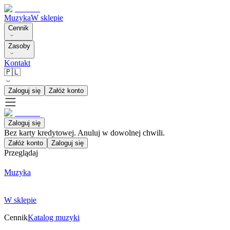
Muzyka
W sklepie
Cennik
Zasoby
Kontakt
🇵🇱
Zaloguj się
Załóż konto
Zaloguj się
Bez karty kredytowej. Anuluj w dowolnej chwili.
Załóż konto
Zaloguj się
Przeglądaj
Muzyka
W sklepie
Cennik
Katalog muzyki