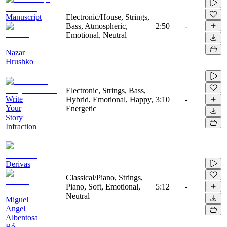
Manuscript
Electronic/House, Strings,
Bass, Atmospheric,
2:50
-
Emotional, Neutral
Nazar
Hrushko
Electronic, Strings, Bass,
Write
Hybrid, Emotional, Happy,
3:10
-
Your
Energetic
Story
Infraction
Derivas
Classical/Piano, Strings,
Piano, Soft, Emotional,
5:12
-
Neutral
Miguel
Angel
Albentosa
Bó