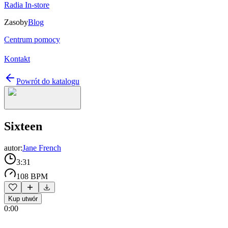
Radia In-store
Zasoby
Blog
Centrum pomocy
Kontakt
Powrót do katalogu
Sixteen
autor:
Jane French
3:31
108 BPM
Kup utwór
0:00