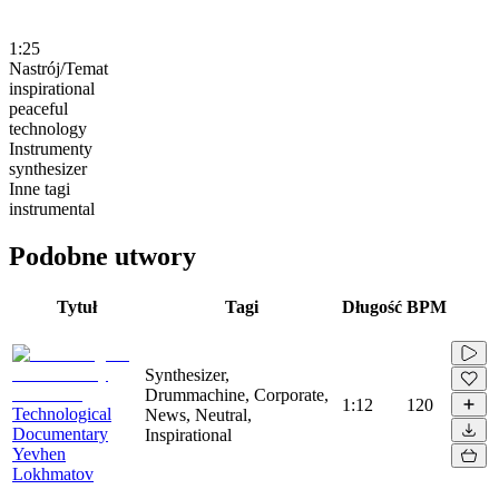
1:25
Nastrój/Temat
inspirational
peaceful
technology
Instrumenty
synthesizer
Inne tagi
instrumental
Podobne utwory
Tytuł
Tagi
Długość
BPM
Synthesizer,
Drummachine, Corporate,
1:12
120
Technological
News, Neutral,
Documentary
Inspirational
Yevhen
Lokhmatov