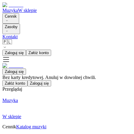
Muzyka
W sklepie
Cennik
Zasoby
Kontakt
🇵🇱
Zaloguj się
Załóż konto
Zaloguj się
Bez karty kredytowej. Anuluj w dowolnej chwili.
Załóż konto
Zaloguj się
Przeglądaj
Muzyka
W sklepie
Cennik
Katalog muzyki