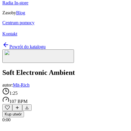
Radia In-store
Zasoby
Blog
Centrum pomocy
Kontakt
Powrót do katalogu
Soft Electronic Ambient
autor:
Mit-Rich
1:25
107 BPM
Kup utwór
0:00