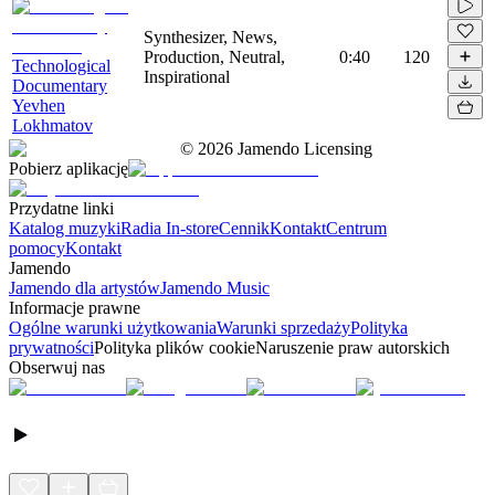
Synthesizer, News,
Production, Neutral,
0:40
120
Technological
Inspirational
Documentary
Yevhen
Lokhmatov
©
2026
Jamendo Licensing
Pobierz aplikację
Przydatne linki
Katalog muzyki
Radia In-store
Cennik
Kontakt
Centrum
pomocy
Kontakt
Jamendo
Jamendo dla artystów
Jamendo Music
Informacje prawne
Ogólne warunki użytkowania
Warunki sprzedaży
Polityka
prywatności
Polityka plików cookie
Naruszenie praw autorskich
Obserwuj nas