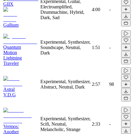
Experimental, Guitar,
GIIX
Electroamplified,
4:00
-
Drummachine, Hybrid,
Dark, Sad
Gallium
Experimental, Synthesizer,
Quantum
Soundscape, Neutral,
1:51
-
Motion
Dark
Lightning
Traveler
Experimental, Synthesizer,
2:57
98
Abstract, Neutral, Dark
Astral
V.D.G
Experimental, Synthesizer,
Scifi, Neutral,
2:33
-
Vermos:
Melancholic, Strange
Another