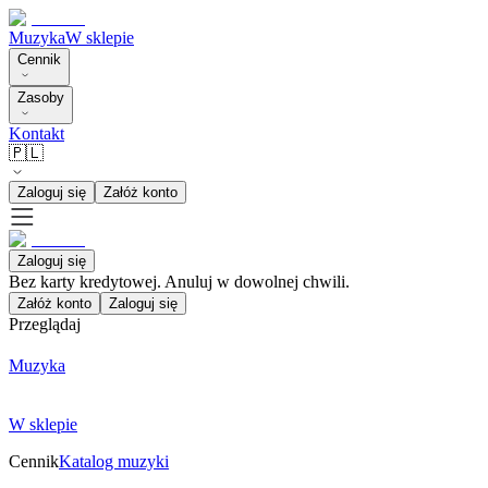
Muzyka
W sklepie
Cennik
Zasoby
Kontakt
🇵🇱
Zaloguj się
Załóż konto
Zaloguj się
Bez karty kredytowej. Anuluj w dowolnej chwili.
Załóż konto
Zaloguj się
Przeglądaj
Muzyka
W sklepie
Cennik
Katalog muzyki