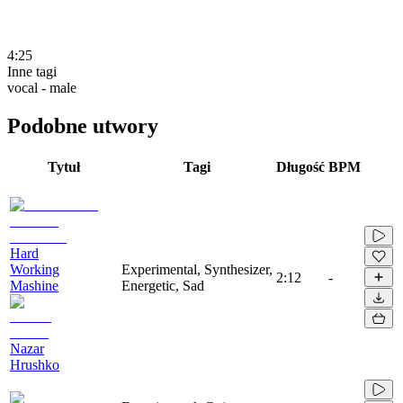
4:25
Inne tagi
vocal - male
Podobne utwory
Tytuł
Tagi
Długość
BPM
Hard
Working
Experimental, Synthesizer,
2:12
-
Mashine
Energetic, Sad
Nazar
Hrushko