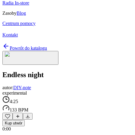
Radia In-store
Zasoby
Blog
Centrum pomocy
Kontakt
Powrót do katalogu
Endless night
autor:
DIY-note
experimental
4:25
133 BPM
Kup utwór
0:00