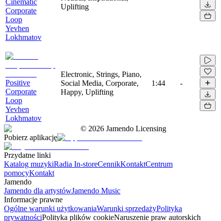
Cinematic
Uplifting
Corporate
Loop
Yevhen
Lokhmatov
Electronic, Strings, Piano,
Positive
Social Media, Corporate,
1:44
-
Corporate
Happy, Uplifting
Loop
Yevhen
Lokhmatov
©
2026
Jamendo Licensing
Pobierz aplikację
Przydatne linki
Katalog muzyki
Radia In-store
Cennik
Kontakt
Centrum
pomocy
Kontakt
Jamendo
Jamendo dla artystów
Jamendo Music
Informacje prawne
Ogólne warunki użytkowania
Warunki sprzedaży
Polityka
prywatności
Polityka plików cookie
Naruszenie praw autorskich