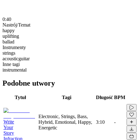
0:40
Nastrój/Temat
happy
uplifting
ballad
Instrumenty
strings
acousticguitar
Inne tagi
instrumental
Podobne utwory
Tytuł
Tagi
Długość
BPM
Electronic, Strings, Bass,
Write
Hybrid, Emotional, Happy,
3:10
-
Your
Energetic
Story
Infraction