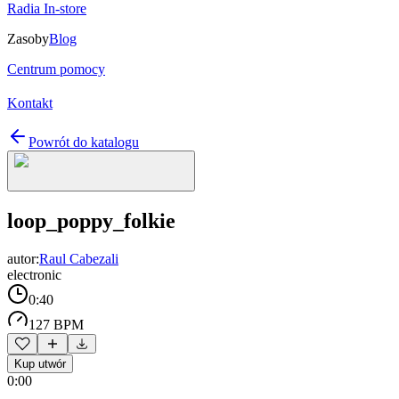
Radia In-store
Zasoby
Blog
Centrum pomocy
Kontakt
Powrót do katalogu
loop_poppy_folkie
autor:
Raul Cabezali
electronic
0:40
127 BPM
Kup utwór
0:00