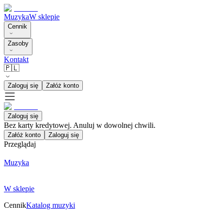
Muzyka
W sklepie
Cennik
Zasoby
Kontakt
🇵🇱
Zaloguj się
Załóż konto
Zaloguj się
Bez karty kredytowej. Anuluj w dowolnej chwili.
Załóż konto
Zaloguj się
Przeglądaj
Muzyka
W sklepie
Cennik
Katalog muzyki