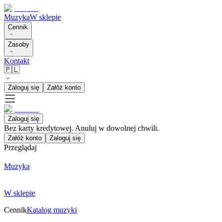
Muzyka
W sklepie
Cennik
Zasoby
Kontakt
🇵🇱
Zaloguj się
Załóż konto
Zaloguj się
Bez karty kredytowej. Anuluj w dowolnej chwili.
Załóż konto
Zaloguj się
Przeglądaj
Muzyka
W sklepie
Cennik
Katalog muzyki