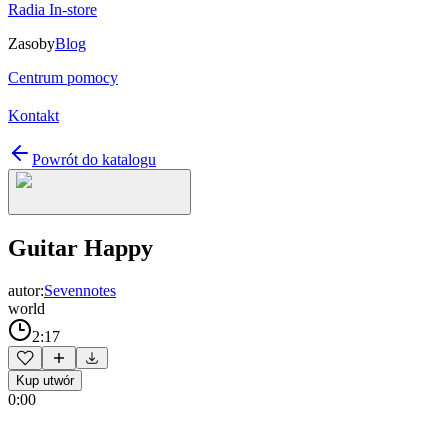
Radia In-store
Zasoby
Blog
Centrum pomocy
Kontakt
Powrót do katalogu
Guitar Happy
autor:
Sevennotes
world
2:17
Kup utwór
0:00