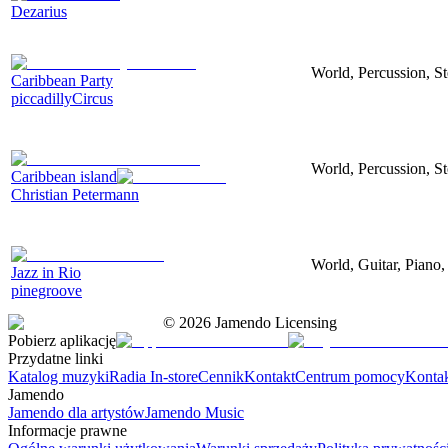
Dezarius
World, Percussion, S
Caribbean Party
piccadillyCircus
World, Percussion, S
Caribbean island
Christian Petermann
World, Guitar, Piano
Jazz in Rio
pinegroove
©
2026
Jamendo Licensing
Pobierz aplikację
Przydatne linki
Katalog muzyki
Radia In-store
Cennik
Kontakt
Centrum pomocy
Konta
Jamendo
Jamendo dla artystów
Jamendo Music
Informacje prawne