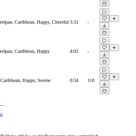
teelpan, Caribbean, Happy, Cheerful
3:31
-
teelpan, Caribbean, Happy
4:02
-
, Caribbean, Happy, Serene
0:34
110
kt