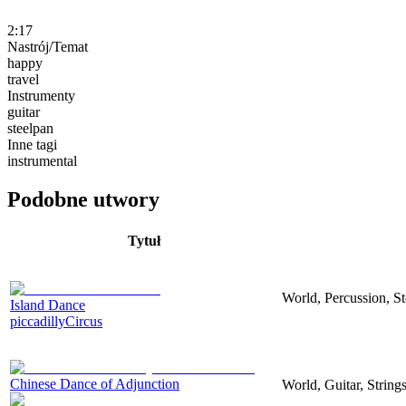
2:17
Nastrój/Temat
happy
travel
Instrumenty
guitar
steelpan
Inne tagi
instrumental
Podobne utwory
Tytuł
World, Percussion, St
Island Dance
piccadillyCircus
Chinese Dance of Adjunction
World, Guitar, String