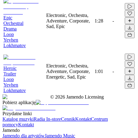
Electronic, Orchestra,
Epic
Adventure, Corporate,
1:28
-
Orchestral
Sad, Epic
Drama
Loop
Yevhen
Lokhmatov
Electronic, Orchestra,
Heroic
Adventure, Corporate,
1:01
-
Trailer
Energetic, Sad, Epic
Loop
Yevhen
Lokhmatov
©
2026
Jamendo Licensing
Pobierz aplikację
Przydatne linki
Katalog muzyki
Radia In-store
Cennik
Kontakt
Centrum
pomocy
Kontakt
Jamendo
Jamendo dla artystów
Jamendo Music