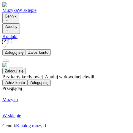
Muzyka
W sklepie
Cennik
Zasoby
Kontakt
🇵🇱
Zaloguj się
Załóż konto
Zaloguj się
Bez karty kredytowej. Anuluj w dowolnej chwili.
Załóż konto
Zaloguj się
Przeglądaj
Muzyka
W sklepie
Cennik
Katalog muzyki