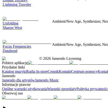
Distant Territory
Lightning Traveler
Ambient/New Age, Synthesizer, Neu
Unfolding
Sharon West
Ambient/New Age, Synthesizer, Neu
Focus Frequencies
Databend
©
2026
Jamendo Licensing
Pobierz aplikację
Przydatne linki
Katalog muzyki
Radia In-store
Cennik
Kontakt
Centrum pomocy
Konta
Jamendo
Jamendo dla artystów
Jamendo Music
Informacje prawne
Ogólne warunki użytkowania
Warunki sprzedaży
Polityka prywatnośc
Obserwuj nas