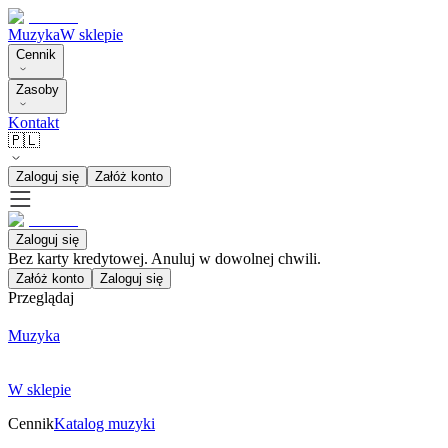
Muzyka
W sklepie
Cennik
Zasoby
Kontakt
🇵🇱
Zaloguj się
Załóż konto
Zaloguj się
Bez karty kredytowej. Anuluj w dowolnej chwili.
Załóż konto
Zaloguj się
Przeglądaj
Muzyka
W sklepie
Cennik
Katalog muzyki