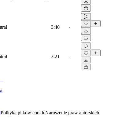
tral
3:40
-
tral
3:21
-
kt
i
Polityka plików cookie
Naruszenie praw autorskich