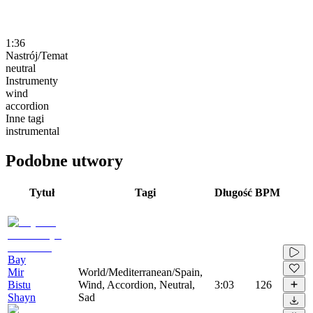
1:36
Nastrój/Temat
neutral
Instrumenty
wind
accordion
Inne tagi
instrumental
Podobne utwory
Tytuł
Tagi
Długość
BPM
Bay
Mir
World/Mediterranean/Spain,
Bistu
Wind, Accordion, Neutral,
3:03
126
Shayn
Sad