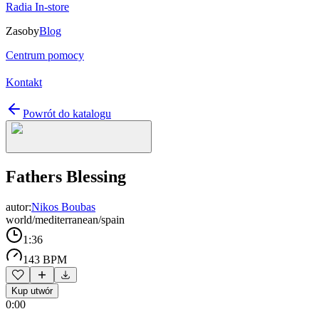
Radia In-store
Zasoby
Blog
Centrum pomocy
Kontakt
Powrót do katalogu
Fathers Blessing
autor:
Nikos Boubas
world/mediterranean/spain
1:36
143 BPM
Kup utwór
0:00