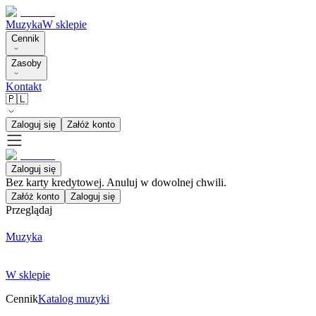
Muzyka
W sklepie
Cennik
Zasoby
Kontakt
🇵🇱
Zaloguj się
Załóż konto
Zaloguj się
Bez karty kredytowej. Anuluj w dowolnej chwili.
Załóż konto
Zaloguj się
Przeglądaj
Muzyka
W sklepie
Cennik
Katalog muzyki