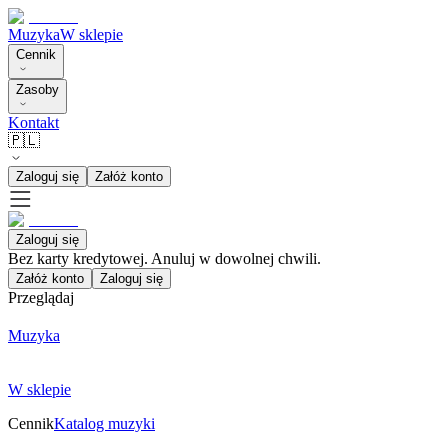
Muzyka
W sklepie
Cennik
Zasoby
Kontakt
🇵🇱
Zaloguj się
Załóż konto
Zaloguj się
Bez karty kredytowej. Anuluj w dowolnej chwili.
Załóż konto
Zaloguj się
Przeglądaj
Muzyka
W sklepie
Cennik
Katalog muzyki