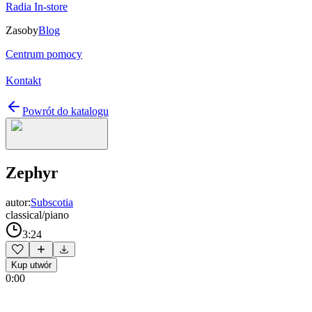
Radia In-store
Zasoby
Blog
Centrum pomocy
Kontakt
Powrót do katalogu
Zephyr
autor:
Subscotia
classical/piano
3:24
Kup utwór
0:00