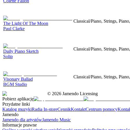
Colette Fallon
Classical/Piano, Strings, Piano
The Light Of The Moon
Paul Clarke
Classical/Piano, Strings, Piano
Daily Piano Sketch
Solip
Classical/Piano, Strings, Pian
Visonary Ballad
BGM Studio
©
2026
Jamendo Licensing
Pobierz aplikację
Przydatne linki
Katalog muzyki
Radia In-store
Cennik
Kontakt
Centrum pomocy
Konta
Jamendo
Jamendo dla artystów
Jamendo Music
Informacje prawne