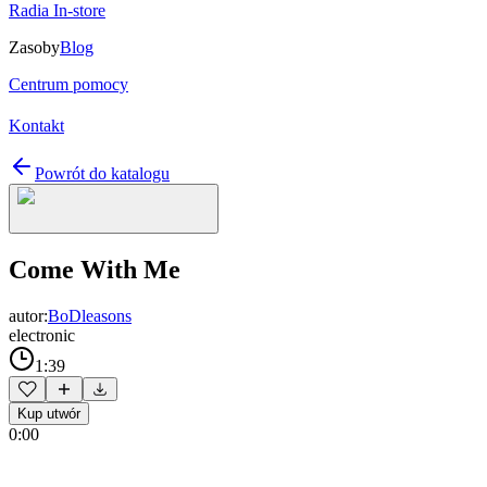
Radia In-store
Zasoby
Blog
Centrum pomocy
Kontakt
Powrót do katalogu
Come With Me
autor:
BoDleasons
electronic
1:39
Kup utwór
0:00