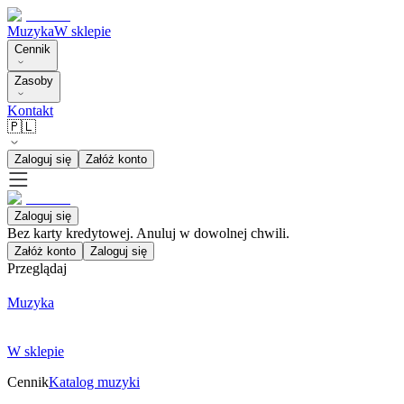
Muzyka
W sklepie
Cennik
Zasoby
Kontakt
🇵🇱
Zaloguj się
Załóż konto
Zaloguj się
Bez karty kredytowej. Anuluj w dowolnej chwili.
Załóż konto
Zaloguj się
Przeglądaj
Muzyka
W sklepie
Cennik
Katalog muzyki