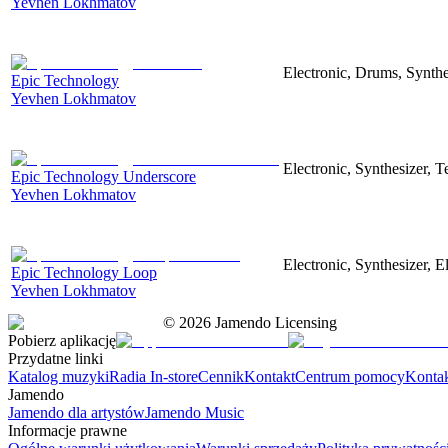
Yevhen Lokhmatov
Electronic, Drums, Synthe
Epic Technology
Yevhen Lokhmatov
Electronic, Synthesizer, 
Epic Technology Underscore
Yevhen Lokhmatov
Electronic, Synthesizer, 
Epic Technology Loop
Yevhen Lokhmatov
©
2026
Jamendo Licensing
Pobierz aplikację
Przydatne linki
Katalog muzyki
Radia In-store
Cennik
Kontakt
Centrum pomocy
Konta
Jamendo
Jamendo dla artystów
Jamendo Music
Informacje prawne