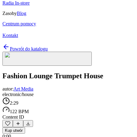
Radia In-store
Zasoby
Blog
Centrum pomocy
Kontakt
Powrót do katalogu
Fashion Lounge Trumpet House
autor:
Art Media
electronic/house
2:29
122 BPM
Content ID
Kup utwór
0:00