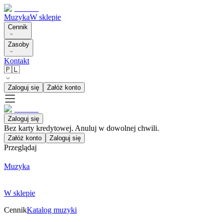
Muzyka
W sklepie
Cennik
Zasoby
Kontakt
🇵🇱
Zaloguj się
Załóż konto
Zaloguj się
Bez karty kredytowej. Anuluj w dowolnej chwili.
Załóż konto
Zaloguj się
Przeglądaj
Muzyka
W sklepie
Cennik
Katalog muzyki