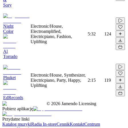
Sory
Night
Electronic/House,
Color
Electroamplified,
5:32
124
Electricpiano, Fashion,
Uplifting
Al
Torrado
Electronic/House, Synthesizer,
Phuket
Electricpiano, Party, Happy,
2:15
119
Uplifting
EdRecords
©
2026
Jamendo Licensing
Pobierz aplikację
Przydatne linki
Katalog muzyki
Radia In-store
Cennik
Kontakt
Centrum