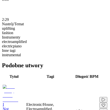
2:29
Nastrój/Temat
uplifting
fashion
Instrumenty
electroamplified
electricpiano
Inne tagi
instrumental
Podobne utwory
Tytuł
Tagi
Długość
BPM
I
Electronic/House,
Not
Electroamplified,