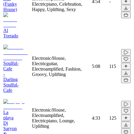
4:54
-
(Funky
Electricpiano, Celebration,
House)
Happy, Uplifting, Sexy
Al
Torrado
Electronic/House,
Soulful-
Electricguitar,
5:08
115
Cafe
Electroamplified, Fashion,
-
Groovy, Uplifting
Darling
Soulful-
Cafe
Electronic/House,
La
Electroamplified,
playa
4:33
125
Electricpiano, Lounge,
Dj
Uplifting
Saryon
&