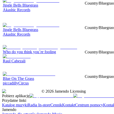
Country/Bluegrass
Jingle Bells Bluegrass
Akashic Records
Country/Bluegrass
Jingle Bells Bluegrass
Akashic Records
Who do you think you´re fooling
Country/Bluegrass
Raul Cabezali
Country/Bluegrass
Blue On The Grass
piccadillyCircus
©
2026
Jamendo Licensing
Pobierz aplikację
Przydatne linki
Katalog muzyki
Radia In-store
Cennik
Kontakt
Centrum pomocy
Konta
Jamendo