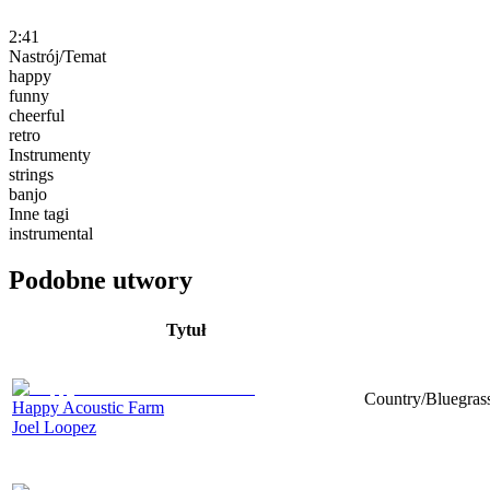
2:41
Nastrój/Temat
happy
funny
cheerful
retro
Instrumenty
strings
banjo
Inne tagi
instrumental
Podobne utwory
Tytuł
Country/Bluegrass
Happy Acoustic Farm
Joel Loopez