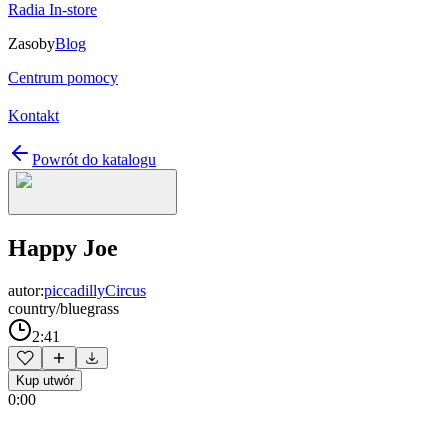
Radia In-store
Zasoby
Blog
Centrum pomocy
Kontakt
Powrót do katalogu
Happy Joe
autor:
piccadillyCircus
country/bluegrass
2:41
Kup utwór
0:00