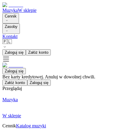
Muzyka
W sklepie
Cennik
Zasoby
Kontakt
🇵🇱
Zaloguj się
Załóż konto
Zaloguj się
Bez karty kredytowej. Anuluj w dowolnej chwili.
Załóż konto
Zaloguj się
Przeglądaj
Muzyka
W sklepie
Cennik
Katalog muzyki