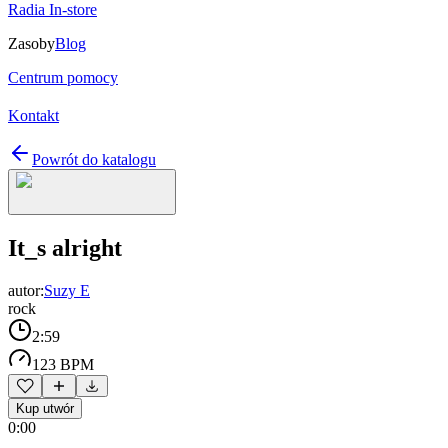
Radia In-store
Zasoby
Blog
Centrum pomocy
Kontakt
Powrót do katalogu
It_s alright
autor:
Suzy E
rock
2:59
123 BPM
Kup utwór
0:00