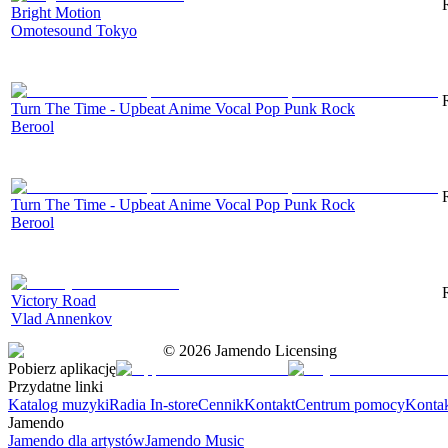
Bright Motion
Omotesound Tokyo
Turn The Time - Upbeat Anime Vocal Pop Punk Rock
Berool
Turn The Time - Upbeat Anime Vocal Pop Punk Rock
Berool
Victory Road
Vlad Annenkov
©
2026
Jamendo Licensing
Pobierz aplikację
Przydatne linki
Katalog muzyki
Radia In-store
Cennik
Kontakt
Centrum pomocy
Konta
Jamendo
Jamendo dla artystów
Jamendo Music