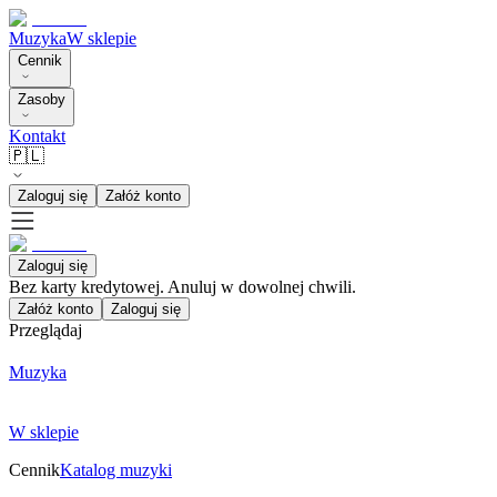
Muzyka
W sklepie
Cennik
Zasoby
Kontakt
🇵🇱
Zaloguj się
Załóż konto
Zaloguj się
Bez karty kredytowej. Anuluj w dowolnej chwili.
Załóż konto
Zaloguj się
Przeglądaj
Muzyka
W sklepie
Cennik
Katalog muzyki