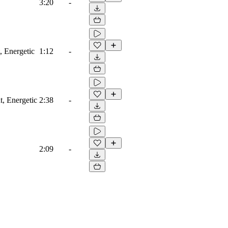
3:20
-
, Energetic
1:12
-
t, Energetic
2:38
-
2:09
-