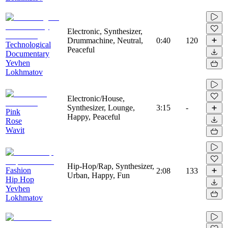
Electronic, Synthesizer,
Drummachine, Neutral,
0:40
120
Technological
Peaceful
Documentary
Yevhen
Lokhmatov
Electronic/House,
Synthesizer, Lounge,
3:15
-
Pink
Happy, Peaceful
Rose
Wavit
Hip-Hop/Rap, Synthesizer,
Fashion
2:08
133
Urban, Happy, Fun
Hip Hop
Yevhen
Lokhmatov