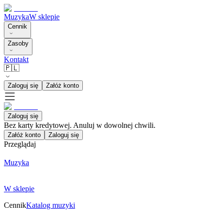
Muzyka
W sklepie
Cennik
Zasoby
Kontakt
🇵🇱
Zaloguj się
Załóż konto
Zaloguj się
Bez karty kredytowej. Anuluj w dowolnej chwili.
Załóż konto
Zaloguj się
Przeglądaj
Muzyka
W sklepie
Cennik
Katalog muzyki