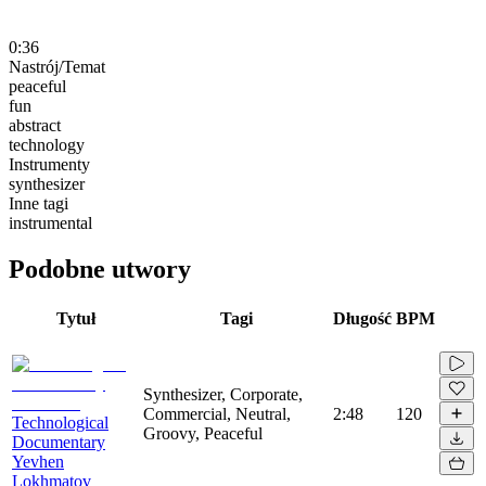
0:36
Nastrój/Temat
peaceful
fun
abstract
technology
Instrumenty
synthesizer
Inne tagi
instrumental
Podobne utwory
Tytuł
Tagi
Długość
BPM
Synthesizer, Corporate,
Commercial, Neutral,
2:48
120
Technological
Groovy, Peaceful
Documentary
Yevhen
Lokhmatov