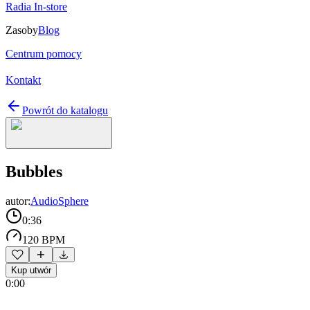
Radia In-store
Zasoby
Blog
Centrum pomocy
Kontakt
Powrót do katalogu
Bubbles
autor:
AudioSphere
0:36
120 BPM
Kup utwór
0:00