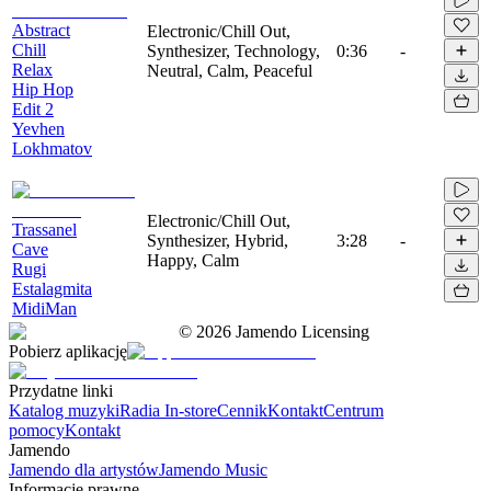
Abstract
Electronic/Chill Out,
Chill
Synthesizer, Technology,
0:36
-
Relax
Neutral, Calm, Peaceful
Hip Hop
Edit 2
Yevhen
Lokhmatov
Electronic/Chill Out,
Trassanel
Synthesizer, Hybrid,
3:28
-
Cave
Happy, Calm
Rugi
Estalagmita
MidiMan
©
2026
Jamendo Licensing
Pobierz aplikację
Przydatne linki
Katalog muzyki
Radia In-store
Cennik
Kontakt
Centrum
pomocy
Kontakt
Jamendo
Jamendo dla artystów
Jamendo Music
Informacje prawne