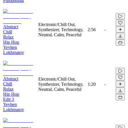
Pumphonia
Electronic/Chill Out,
Abstract
Synthesizer, Technology,
2:56
-
Chill
Neutral, Calm, Peaceful
Relax
Hip Hop
Yevhen
Lokhmatov
Abstract
Electronic/Chill Out,
Chill
Synthesizer, Technology,
1:20
-
Relax
Neutral, Calm, Peaceful
Hip Hop
Edit 3
Yevhen
Lokhmatov