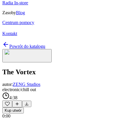
Radia In-store
Zasoby
Blog
Centrum pomocy
Kontakt
Powrót do katalogu
The Vortex
autor:
ZENG Studios
electronic/chill out
4:38
Kup utwór
0:00