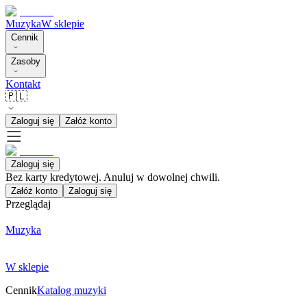
Muzyka
W sklepie
Cennik
Zasoby
Kontakt
🇵🇱
Zaloguj się
Załóż konto
Zaloguj się
Bez karty kredytowej. Anuluj w dowolnej chwili.
Załóż konto
Zaloguj się
Przeglądaj
Muzyka
W sklepie
Cennik
Katalog muzyki