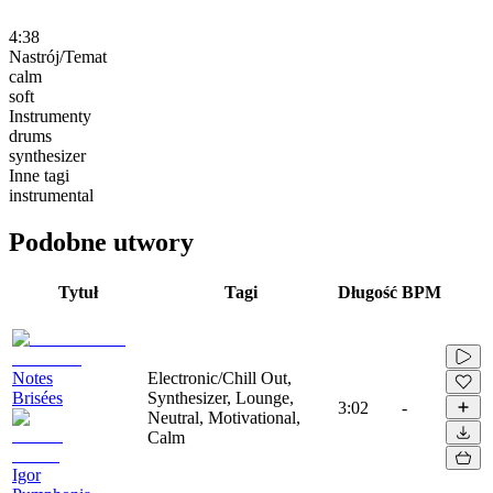
4:38
Nastrój/Temat
calm
soft
Instrumenty
drums
synthesizer
Inne tagi
instrumental
Podobne utwory
Tytuł
Tagi
Długość
BPM
Notes
Electronic/Chill Out,
Brisées
Synthesizer, Lounge,
3:02
-
Neutral, Motivational,
Calm
Igor