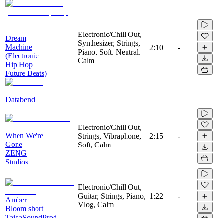
Electronic/Chill Out,
Dream
Synthesizer, Strings,
Machine
2:10
-
Piano, Soft, Neutral,
(Electronic
Calm
Hip Hop
Future Beats)
Databend
Electronic/Chill Out,
When We're
Strings, Vibraphone,
2:15
-
Gone
Soft, Calm
ZENG
Studios
Electronic/Chill Out,
Guitar, Strings, Piano,
1:22
-
Amber
Vlog, Calm
Bloom short
TaigaSoundProd