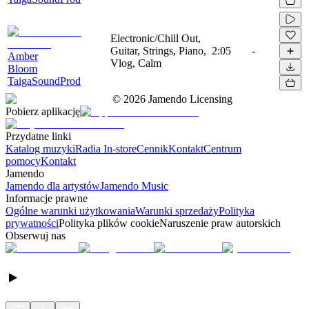
Electronic/Chill Out,
Guitar, Strings, Piano,
2:05
-
Amber
Vlog, Calm
Bloom
TaigaSoundProd
©
2026
Jamendo Licensing
Pobierz aplikację
Przydatne linki
Katalog muzyki
Radia In-store
Cennik
Kontakt
Centrum
pomocy
Kontakt
Jamendo
Jamendo dla artystów
Jamendo Music
Informacje prawne
Ogólne warunki użytkowania
Warunki sprzedaży
Polityka
prywatności
Polityka plików cookie
Naruszenie praw autorskich
Obserwuj nas