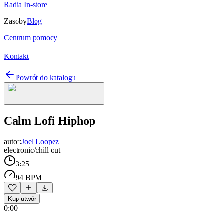
Radia In-store
Zasoby
Blog
Centrum pomocy
Kontakt
Powrót do katalogu
Calm Lofi Hiphop
autor:
Joel Loopez
electronic/chill out
3:25
94 BPM
Kup utwór
0:00