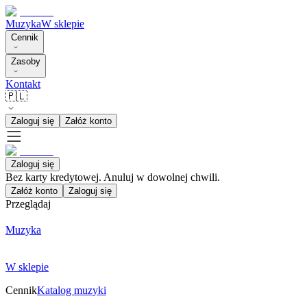
Muzyka
W sklepie
Cennik
Zasoby
Kontakt
🇵🇱
Zaloguj się
Załóż konto
Zaloguj się
Bez karty kredytowej. Anuluj w dowolnej chwili.
Załóż konto
Zaloguj się
Przeglądaj
Muzyka
W sklepie
Cennik
Katalog muzyki