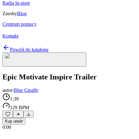
Radia In-store
Zasoby
Blog
Centrum pomocy
Kontakt
Powrót do katalogu
Epic Motivate Inspire Trailer
autor:
Blue Giraffe
1:39
129 BPM
Kup utwór
0:00