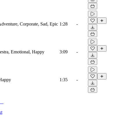
 Adventure, Corporate, Sad, Epic
1:28
-
estra, Emotional, Happy
3:09
-
 Happy
1:35
-
kt