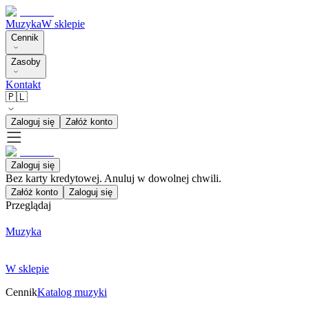
Muzyka
W sklepie
Cennik
Zasoby
Kontakt
🇵🇱
Zaloguj się
Załóż konto
Zaloguj się
Bez karty kredytowej. Anuluj w dowolnej chwili.
Załóż konto
Zaloguj się
Przeglądaj
Muzyka
W sklepie
Cennik
Katalog muzyki