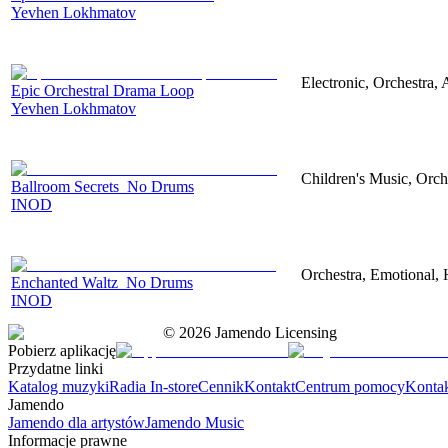
Yevhen Lokhmatov
Electronic, Orchestra,
Epic Orchestral Drama Loop
Yevhen Lokhmatov
Children's Music, Orch
Ballroom Secrets_No Drums
INOD
Orchestra, Emotional,
Enchanted Waltz_No Drums
INOD
©
2026
Jamendo Licensing
Pobierz aplikację
Przydatne linki
Katalog muzyki
Radia In-store
Cennik
Kontakt
Centrum pomocy
Konta
Jamendo
Jamendo dla artystów
Jamendo Music
Informacje prawne