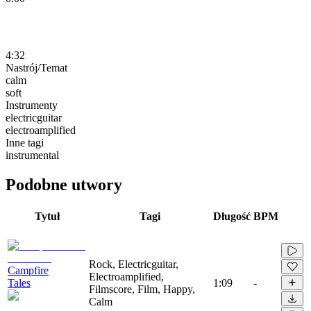
4:32
Nastrój/Temat
calm
soft
Instrumenty
electricguitar
electroamplified
Inne tagi
instrumental
Podobne utwory
Tytuł
Tagi
Długość
BPM
Rock, Electricguitar,
Campfire
Electroamplified,
Tales
1:09
-
Filmscore, Film, Happy,
Calm