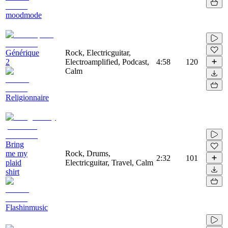
moodmode
Générique
Rock, Electricguitar,
2
Electroamplified, Podcast,
4:58
120
Calm
Religionnaire
Bring
me my
Rock, Drums,
2:32
101
plaid
Electricguitar, Travel, Calm
shirt
Flashinmusic