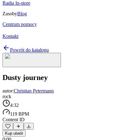
Radia In-store
Zasoby
Blog
Centrum pomocy
Kontakt
Powrót do katalogu
Dusty journey
autor:
Christian Petermann
rock
4:32
119 BPM
Content ID
Kup utwór
0:00