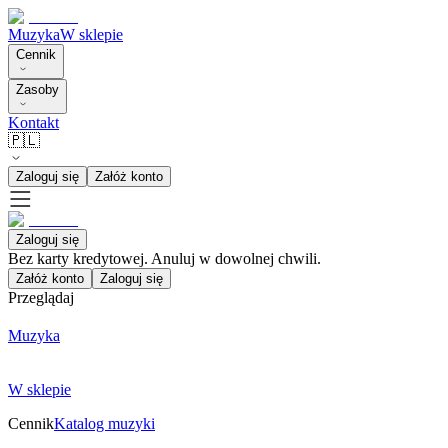
Muzyka
W sklepie
Cennik
Zasoby
Kontakt
🇵🇱
Zaloguj się
Załóż konto
Zaloguj się
Bez karty kredytowej. Anuluj w dowolnej chwili.
Załóż konto
Zaloguj się
Przeglądaj
Muzyka
W sklepie
Cennik
Katalog muzyki