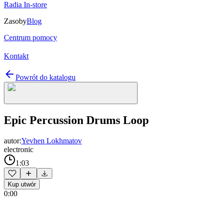
Radia In-store
Zasoby
Blog
Centrum pomocy
Kontakt
Powrót do katalogu
Epic Percussion Drums Loop
autor:
Yevhen Lokhmatov
electronic
1:03
Kup utwór
0:00