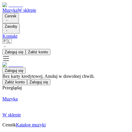
Muzyka
W sklepie
Cennik
Zasoby
Kontakt
🇵🇱
Zaloguj się
Załóż konto
Zaloguj się
Bez karty kredytowej. Anuluj w dowolnej chwili.
Załóż konto
Zaloguj się
Przeglądaj
Muzyka
W sklepie
Cennik
Katalog muzyki