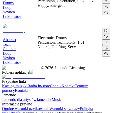
Percussion, Celebration,
0:32
-
Drums
Happy, Energetic
Loop
Yevhen
Lokhmatov
Electronic, Drums,
Abstract
Percussion, Technology,
1:51
-
Tech
Neutral, Uplifting, Sexy
Chillout
Loop
Yevhen
Lokhmatov
©
2026
Jamendo Licensing
Pobierz aplikację
Przydatne linki
Katalog muzyki
Radia In-store
Cennik
Kontakt
Centrum
pomocy
Kontakt
Jamendo
Jamendo dla artystów
Jamendo Music
Informacje prawne
Ogólne warunki użytkowania
Warunki sprzedaży
Polityka