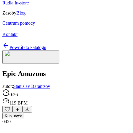
Radia In-store
Zasoby
Blog
Centrum pomocy
Kontakt
Powrót do katalogu
Epic Amazons
autor:
Stanislav Barantsov
0:26
119 BPM
Kup utwór
0:00