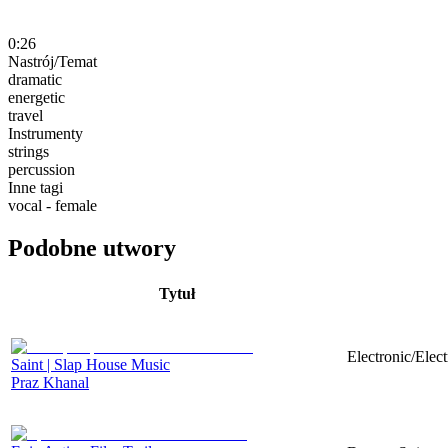
0:26
Nastrój/Temat
dramatic
energetic
travel
Instrumenty
strings
percussion
Inne tagi
vocal - female
Podobne utwory
Tytuł
Electronic/Elec
Saint | Slap House Music
Praz Khanal