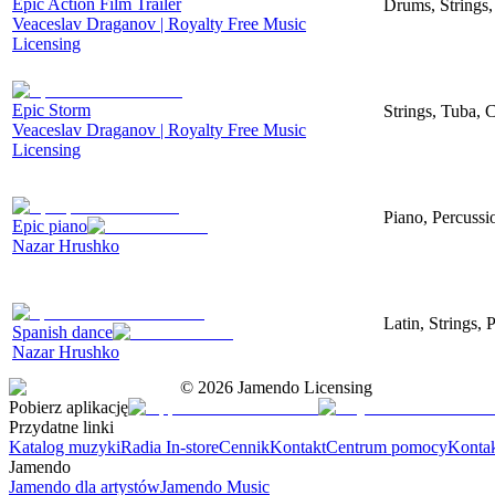
Epic Action Film Trailer
Drums, Strings,
Veaceslav Draganov | Royalty Free Music
Licensing
Epic Storm
Strings, Tuba, 
Veaceslav Draganov | Royalty Free Music
Licensing
Piano, Percussi
Epic piano
Nazar Hrushko
Latin, Strings, 
Spanish dance
Nazar Hrushko
©
2026
Jamendo Licensing
Pobierz aplikację
Przydatne linki
Katalog muzyki
Radia In-store
Cennik
Kontakt
Centrum pomocy
Konta
Jamendo
Jamendo dla artystów
Jamendo Music