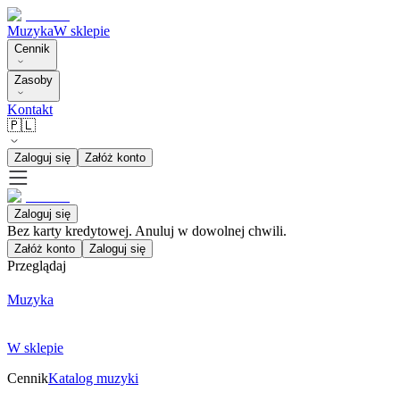
Muzyka
W sklepie
Cennik
Zasoby
Kontakt
🇵🇱
Zaloguj się
Załóż konto
Zaloguj się
Bez karty kredytowej. Anuluj w dowolnej chwili.
Załóż konto
Zaloguj się
Przeglądaj
Muzyka
W sklepie
Cennik
Katalog muzyki