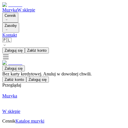
Muzyka
W sklepie
Cennik
Zasoby
Kontakt
🇵🇱
Zaloguj się
Załóż konto
Zaloguj się
Bez karty kredytowej. Anuluj w dowolnej chwili.
Załóż konto
Zaloguj się
Przeglądaj
Muzyka
W sklepie
Cennik
Katalog muzyki