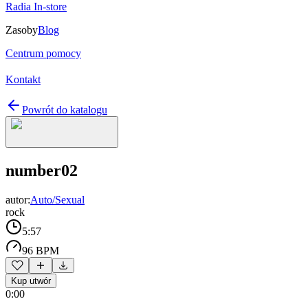
Radia In-store
Zasoby
Blog
Centrum pomocy
Kontakt
Powrót do katalogu
number02
autor:
Auto/Sexual
rock
5:57
96 BPM
Kup utwór
0:00