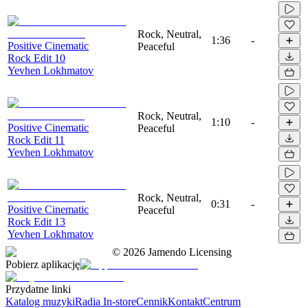
Rock, Neutral,
1:36
-
Positive Cinematic
Peaceful
Rock Edit 10
Yevhen Lokhmatov
Rock, Neutral,
1:10
-
Positive Cinematic
Peaceful
Rock Edit 11
Yevhen Lokhmatov
Rock, Neutral,
0:31
-
Positive Cinematic
Peaceful
Rock Edit 13
Yevhen Lokhmatov
©
2026
Jamendo Licensing
Pobierz aplikację
Przydatne linki
Katalog muzyki
Radia In-store
Cennik
Kontakt
Centrum