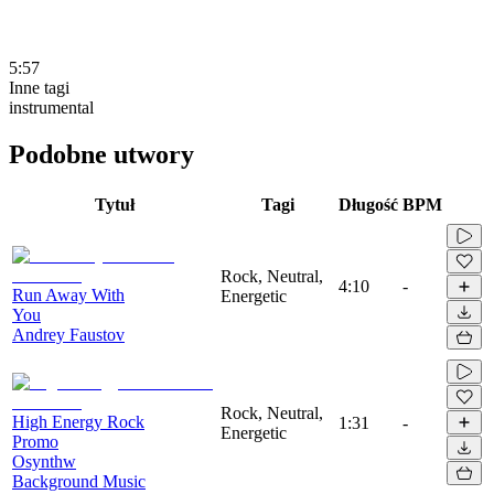
5:57
Inne tagi
instrumental
Podobne utwory
Tytuł
Tagi
Długość
BPM
Rock, Neutral,
4:10
-
Run Away With
Energetic
You
Andrey Faustov
Rock, Neutral,
High Energy Rock
1:31
-
Energetic
Promo
Osynthw
Background Music