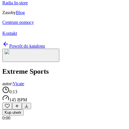
Radia In-store
Zasoby
Blog
Centrum pomocy
Kontakt
Powrót do katalogu
Extreme Sports
autor:
Vicate
0:13
145 BPM
Kup utwór
0:00