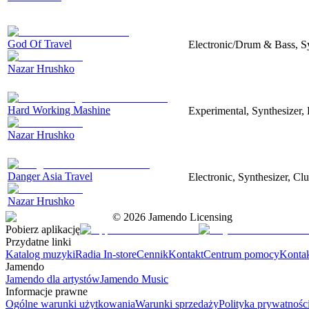
God Of Travel
Electronic/Drum & Bass, S
Nazar Hrushko
Hard Working Mashine
Experimental, Synthesizer, 
Nazar Hrushko
Danger Asia Travel
Electronic, Synthesizer, Cl
Nazar Hrushko
©
2026
Jamendo Licensing
Pobierz aplikację
Przydatne linki
Katalog muzyki
Radia In-store
Cennik
Kontakt
Centrum pomocy
Konta
Jamendo
Jamendo dla artystów
Jamendo Music
Informacje prawne
Ogólne warunki użytkowania
Warunki sprzedaży
Polityka prywatnośc