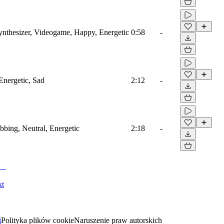
ynthesizer, Videogame, Happy, Energetic
0:58
-
Energetic, Sad
2:12
-
ubbing, Neutral, Energetic
2:18
-
kt
i
Polityka plików cookie
Naruszenie praw autorskich