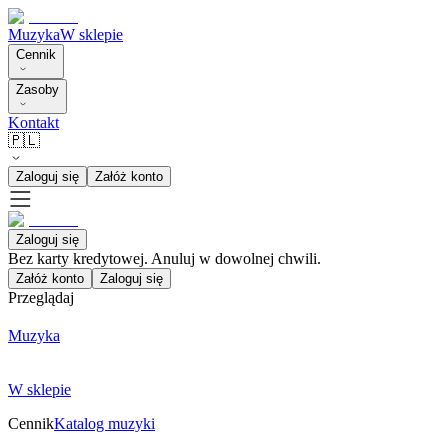
Muzyka
W sklepie
Cennik
Zasoby
Kontakt
🇵🇱
Zaloguj się
Załóż konto
Zaloguj się
Bez karty kredytowej. Anuluj w dowolnej chwili.
Załóż konto
Zaloguj się
Przeglądaj
Muzyka
W sklepie
Cennik
Katalog muzyki